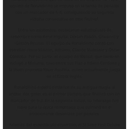
equipo de Ronaldinho se impuso en la tanda de penales
con un marcador de 5-4, consiguiendo su segunda
victoria consecutiva en este festival.
Entre los asistentes, destacaron exfutbolistas de
renombre como René Higuita, Dorlan Pabón, Giovanni y
Gastón Pezzuti. El equipo de Ronaldinho contó con
estrellas como Maicon, Adriano, Claude Makelele y Óscar
Córdoba. Por su parte, el equipo de Blessd, que también
incluyó a Maluma, tuvo entre sus filas a Edwin Cardona y
la joven promesa Yaser Asprilla, quien actualmente juega
en el fútbol inglés.
Ronaldinho mostró destellos de su antigua magia al
anotar dos goles en el primer tiempo, que finalizó con un
marcador de 6-3. En la segunda mitad, su liderazgo fue
clave para la épica remontada que culminó en el
emocionante desenlace por penales.
Además del espectáculo deportivo, el Sí Sabe Fest Deluxe