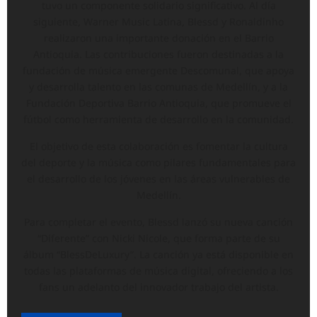
tuvo un componente solidario significativo. Al día
siguiente, Warner Music Latina, Blessd y Ronaldinho
realizaron una importante donación en el Barrio
Antioquia. Las contribuciones fueron destinadas a la
fundación de música emergente Descomunal, que apoya
y desarrolla talento en las comunas de Medellín, y a la
Fundación Deportiva Barrio Antioquia, que promueve el
fútbol como herramienta de desarrollo en la comunidad.
El objetivo de esta colaboración es fomentar la cultura
del deporte y la música como pilares fundamentales para
el desarrollo de los jóvenes en las áreas vulnerables de
Medellín.
Para completar el evento, Blessd lanzó su nueva canción
“Diferente” con Nicki Nicole, que forma parte de su
álbum “BlessDeLuxury”. La canción ya está disponible en
todas las plataformas de música digital, ofreciendo a los
fans un adelanto del innovador trabajo del artista.