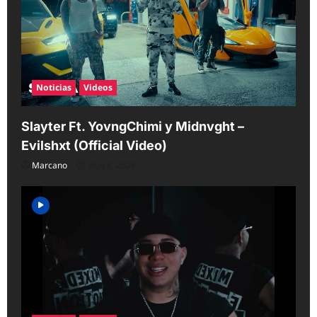
Noticias
Videos
Slayter Ft. YovngChimi y Midnvght –
Evilshxt (Official Video)
Marcano
Aug 6, 2026