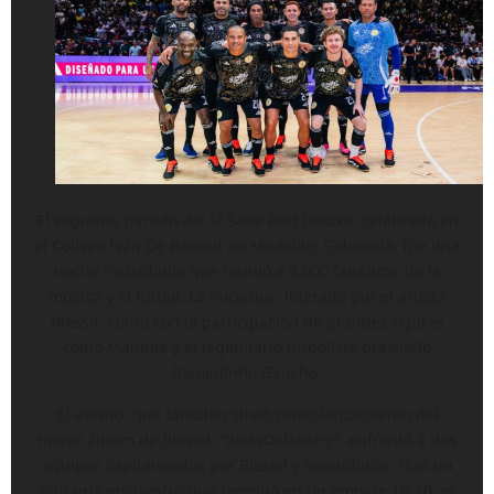
El segundo partido del Sí Sabe Fest Deluxe, celebrado en
el Coliseo Iván De Bedout en Medellín, Colombia, fue una
noche inolvidable que reunió a 9,000 fanáticos de la
música y el fútbol. La iniciativa, liderada por el artista
Blessd, contó con la participación de grandes figuras
como Maluma y el legendario futbolista brasileño
Ronaldinho Gaúcho.
El evento, que también sirvió como lanzamiento del
nuevo álbum de Blessd, “BlessDeLuxury”, enfrentó a dos
equipos capitaneados por Blessd y Ronaldinho. Tras un
vibrante encuentro que terminó en un empate 10-10, el