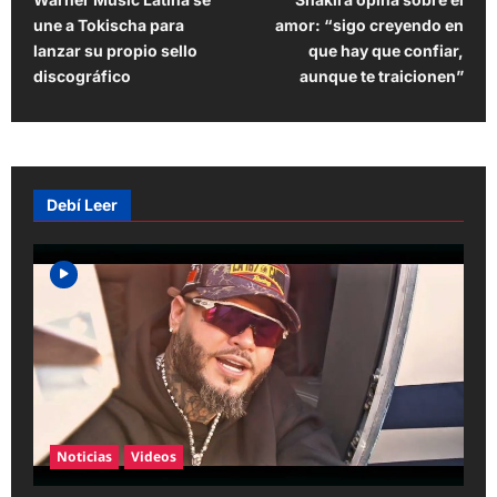
o
une a Tokischa para
amor: “sigo creyendo en
s
lanzar su propio sello
que hay que confiar,
t
discográfico
aunque te traicionen”
n
a
v
Debí Leer
i
g
a
t
i
o
n
Noticias
Videos