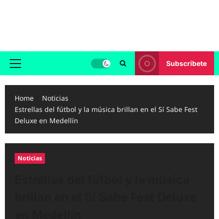
Skip
to
Reggaeton.com
content
Noticias, Exitos y Videos de Reggaeton
Subscribete
Primary
Menu
Home
Noticias
Estrellas del fútbol y la música brillan en el Sí Sabe Fest
Deluxe en Medellín
Noticias
Estrellas del fútbol y la música
brillan en el Sí Sabe Fest Deluxe
en Medellín