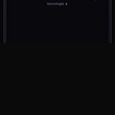
tecnología 📡
desliza dentro del teléfono para ver más noticias
⬇️
⬇️