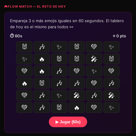
🎮
FLOW MATCH — EL RETO DE HOY
Empareja 3 o más emojis iguales en 60 segundos. El tablero
de hoy es el mismo para todos 👀
⏱️
60
s
⭐
0
pts
🐰
🎶
✨
🐰
💚
✨
✨
🔥
🐰
🐰
🎤
🐰
💚
🔥
🎶
💚
✨
💚
🔥
🐰
🎶
🎶
💚
🎶
💚
🎶
✨
🎤
🎶
🎤
💚
🎶
🐰
🔥
💚
✨
▶ Jugar (60s)