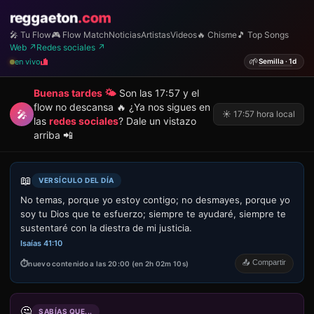
reggaeton
.com
🎤 Tu Flow
🎮 Flow Match
Noticias
Artistas
Videos
🔥 Chisme
🎵 Top Songs
Web ↗
Redes sociales ↗
🌱
en vivo
Semilla · 1d
Buenas tardes 🌤️
Son las 17:57 y el
flow no descansa 🔥 ¿Ya nos sigues en
🎤
☀️ 17:57 hora local
las
redes sociales
? Dale un vistazo
arriba 📲
📖
VERSÍCULO DEL DÍA
No temas, porque yo estoy contigo; no desmayes, porque yo
soy tu Dios que te esfuerzo; siempre te ayudaré, siempre te
sustentaré con la diestra de mi justicia.
Isaías 41:10
📤 Compartir
nuevo contenido a las 20:00 (en 2h 02m 10s)
🤔
SABÍAS QUE...