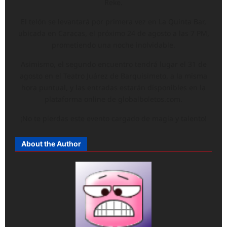
Reke.
El telón se levantará por primera vez en La Quinta Bar,
ubicada en Caracas, el próximo 24 de agosto a las 7 PM,
prometiendo una noche inolvidable.
Asimismo, el segundo encuentro tendrá lugar el 31 de
agosto en el Teatro Juárez de Barquisimeto, a la misma
hora puntual, y las entradas estarán disponibles en la
plataforma online de globalboletos.com.
¡No te pierdas este evento cargado de magia y talento!
About the Author