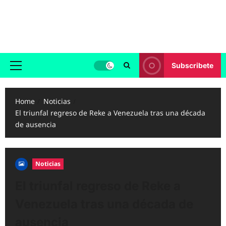
Skip
to
Reggaeton.com
content
Noticias, Exitos y Videos de Reggaeton
Subscribete
Primary
Menu
Home
Noticias
El triunfal regreso de Reke a Venezuela tras una década
de ausencia
Noticias
El triunfal regreso de Reke a
Venezuela tras una década de
ausencia