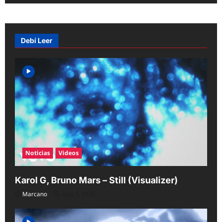
v
i
g
Debí Leer
a
t
i
o
n
Noticias
Videos
Karol G, Bruno Mars – Still (Visualizer)
Marcano
Aug 7, 2026