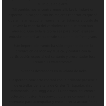
su inigualable arte.
“Mi pueblo, nos encontraremos allí. Les brindaré un
espectáculo cargado con los mejores repertorios que sé
que anhelan escuchar nuevamente. Estamos a punto de
revivir la esencia del verdadero rap que tanto han
añorado. Que toda la gloria sea para Dios”, expresó
entusiasmado el artista desde su cuenta de Instagram.
Este imperdible evento ha sido engalanado por la
producción de Monkey Música, y contará con la
participación especial del cantante y presentador local
Trebor “El Extraterrestre”.
Invitados destacados en la velada de Reke
El esperado concierto contará con la brillante presencia
de estrellas de la talla de Crisler “El Espadachín”,
Radamantis, Bad Dogg A.K.A El Doberman, así como el
colectivo musical Freeconvict, quienes compartirán el
escenario para acompañar y enriquecer la actuación de