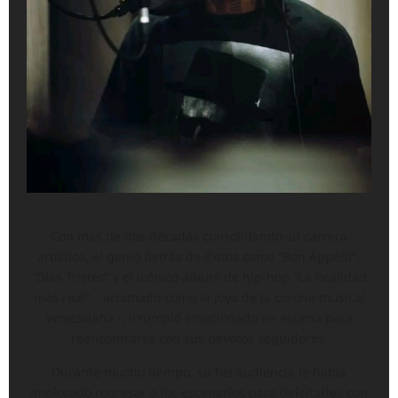
Con más de dos décadas consolidando su carrera
artística, el genio detrás de éxitos como “Bon Appétit”,
“Días Tristes” y el icónico álbum de hip-hop “La Realidad
más real” – aclamado como la joya de la corona musical
venezolana -, irrumpió emocionado en escena para
reencontrarse con sus devotos seguidores.
Durante mucho tiempo, su fiel audiencia le había
implorado regresar a los escenarios para deleitarles con