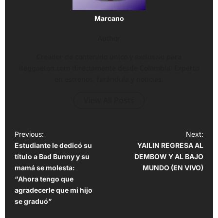
Marcano
Author
Creador de contenido único y exclusivo para
Reggaeton.com directamente desde Colombia. Experto
en estrenos, farándula y noticias.
View All Posts
P
Previous:
Next:
Estudiante le dedicó su
YAILIN REGRESA AL
o
título a Bad Bunny y su
DEMBOW Y AL BAJO
s
mamá se molesta:
MUNDO (EN VIVO)
t
“Ahora tengo que
agradecerle que mi hijo
n
se graduó”
a