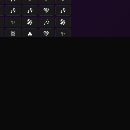
🎶
🎶
💚
🎶
✨
🎤
🎶
🎤
🐰
🔥
💚
✨
▶ Jugar (60s)
entes
📰
--
noticias
las 20:00 (en 28m 40s)