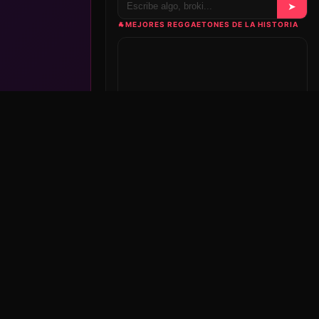
➤
🐐
MEJORES REGGAETONES DE LA HISTORIA
Nuestra playlist en Spotify, se actualiza sola conforme
la editamos.
Ver en Spotify ↗