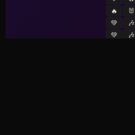
🔥
🐰
💚
🎶
💚
🎶
Sistema activo
📡
--
fu
⏳
nuevo contenido a 