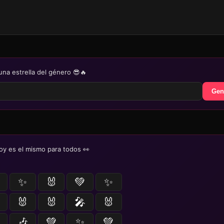
una estrella del género 😎🔥
Gen
oy es el mismo para todos 👀
✨
🐰
💚
✨
🐰
🐰
🎤
🐰
🎶
💚
✨
💚