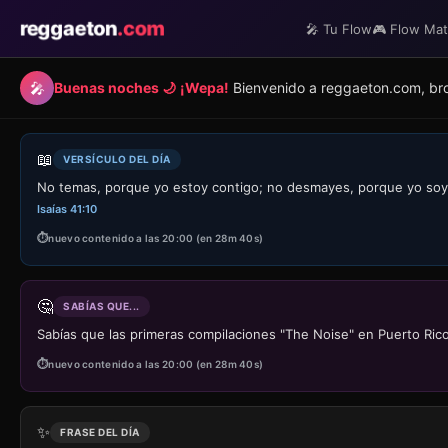
reggaeton
.com
🎤 Tu Flow
🎮 Flow Ma
🎤
Buenas noches 🌙
¡Wepa!
Bienvenido a reggaeton.com, brok
📖
VERSÍCULO DEL DÍA
No temas, porque yo estoy contigo; no desmayes, porque yo soy tu
Isaías 41:10
nuevo contenido a las 20:00 (en 28m 40s)
🤔
SABÍAS QUE...
Sabías que las primeras compilaciones "The Noise" en Puerto Rico
nuevo contenido a las 20:00 (en 28m 40s)
✨
FRASE DEL DÍA