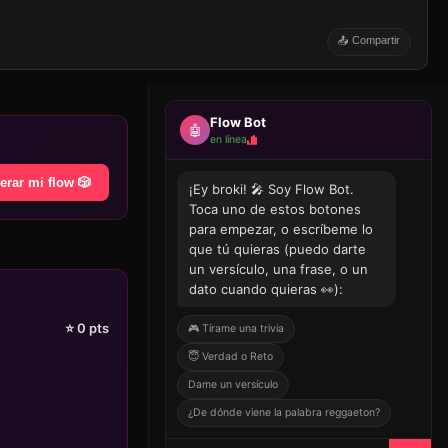
📤 Compartir
Flow Bot
🤖
en línea
erar mi flow 🎲
¡Ey broki! 🎤 Soy Flow Bot.
Toca uno de estos botones
para empezar, o escríbeme lo
que tú quieras (puedo darte
un versículo, una frase, o un
dato cuando quieras 👀):
⭐
0
pts
🎮 Tírame una trivia
😇 Verdad o Reto
Dame un versículo
¿De dónde viene la palabra reggaeton?