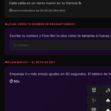
Cada caída es un verso nuevo en tu historia 📝
nuevo contenido a las 20:00 (en 28m 40s)
🎤
¿CUÁL SERÍA TU NOMBRE DE REGGAETONERO?
Escribe tu nombre y Flow Bot te dice cómo te llamarías si fueras 
🎮
FLOW MATCH — EL RETO DE HOY
Empareja 3 o más emojis iguales en 60 segundos. El tablero de h
⏱️
60
s
🐰
🎶
✨
🔥
💚
🔥