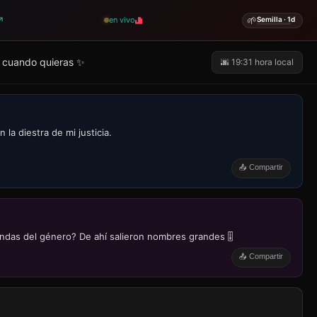
🌱
↗
en vivo
Semilla · 1d
cuando quieras ✨
🌆 19:31 hora local
a diestra de mi justicia.
📤 Compartir
endas del género? De ahí salieron nombres grandes 🎚️
📤 Compartir