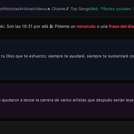
tch
Noticias
Artistas
Videos
🔥 Chisme
🎵 Top Songs
Web ↗
Redes sociales 
i. Son las 19:31 por allá 🎤 Pídeme un
versículo
o una
frase del día
 Dios que te esfuerzo; siempre te ayudaré, siempre te sustentaré con l
 ayudaron a lanzar la carrera de varios artistas que después serían ley