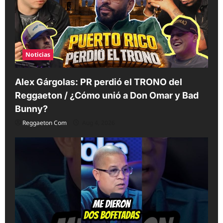
i
o
n
Noticias
Alex Gárgolas: PR perdió el TRONO del
Reggaeton / ¿Cómo unió a Don Omar y Bad
Bunny?
Reggaeton Com
Aug 4, 2026