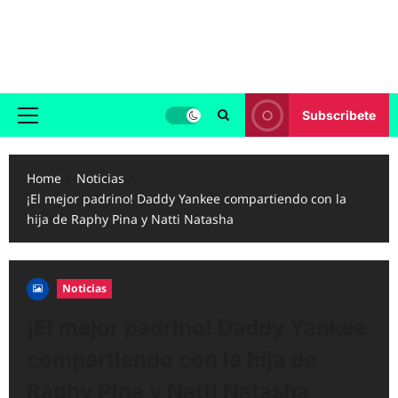
Skip
to
Reggaeton.com
content
Noticias, Exitos y Videos de Reggaeton
Subscribete
Primary
Menu
Home
Noticias
¡El mejor padrino! Daddy Yankee compartiendo con la
hija de Raphy Pina y Natti Natasha
Noticias
¡El mejor padrino! Daddy Yankee
compartiendo con la hija de
Raphy Pina y Natti Natasha