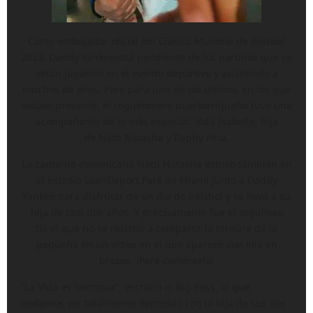
Como embajador oficial del Clásico Mundial de Béisbol
2023, Daddy Yankeeestá pendiente de los partidos que se
están jugando en el evento deportivo y asistiendo a
muchos de ellos. Pero para uno de los últimos en los que
estuvo presente, el reguetonero puertorriqueño tuvo una
acompañante de lo más especial: Vida Isabelle, hija
de Natti Natasha y Raphy Pina.
La cantante dominicana Natti Natasha estuvo también en
el estadio LoanDeport Park de Miami junto a Daddy
Yankee para disfrutar de un día de béisbol y se llevó a su
hija de casi dos años. Y precisamente fue el orgulloso
tío el que no se resistió a compartir la ternura de la
pequeña en un vídeo en el que aparece con ella en
brazos. ¡Para comérsela!
“La Vida es hermosa”, escribió el Big Boss, al que
podemos ver totalmente derretido con la hija de sus dos