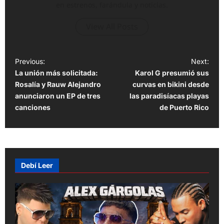
en estrenos, farándula y noticias.
View All Posts
P
Previous:
Next:
La unión más solicitada:
Karol G presumió sus
o
Rosalía y Rauw Alejandro
curvas en bikini desde
s
anunciaron un EP de tres
las paradisíacas playas
t
canciones
de Puerto Rico
n
a
v
Debí Leer
i
g
a
t