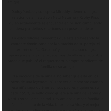
amigos.
Daddy Yankee y su esposa Mireddys tienen una gran
relación de amistad con Natti Natasha y Raphy Pina,
quien actualmente se encuentra en prisión cumpliendo
condena por delitos relaciones con posesión de armas.
En estos difíciles momentos que está atravesando la
cantante dominicana por la situación de su pareja, el
intérprete de “La Gasolina” y su esposa son un gran
apoyo para ella y una prueba más de ello es el adorable
vídeo que publicó el reguetonero, siempre pendiente de
la familia de su amigo.
“La inocencia de la niña al no saber que está en los
brazos de una leyenda”, “Quiero ver el momento cuando
esa niña sepa quiénes son sus padres y quién es su
padrino”, “Qué bello como quiere a la niña de Raphy y
Natti. Eso se llama lealtad. Hay amigos que son familia” o
“Lo más bonito de la vida. La princesa Vida y el mejor
padrino que pudieron escoger para ella”, son algunos de