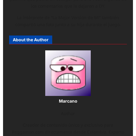
los comentarios que le dejaron a DY.
La intérprete de “La Mejor Versión de Mí” también
compartió una foto junto a su hija durante el juego.
About the Author
Marcano
Author
Creador de contenido único y exclusivo para
Reggaeton.com directamente desde Colombia. Experto