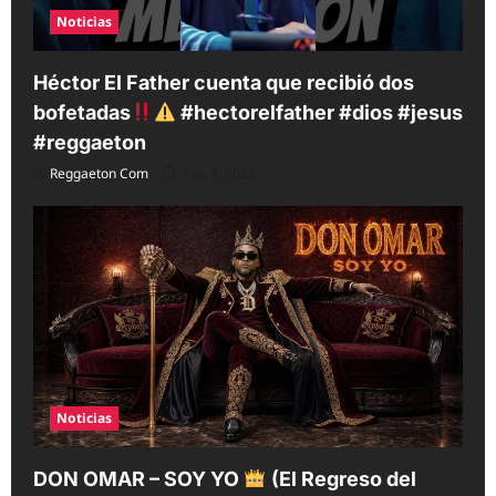
Noticias
Héctor El Father cuenta que recibió dos
bofetadas
#hectorelfather #dios #jesus
#reggaeton
Reggaeton Com
Aug 4, 2026
Noticias
DON OMAR – SOY YO
(El Regreso del