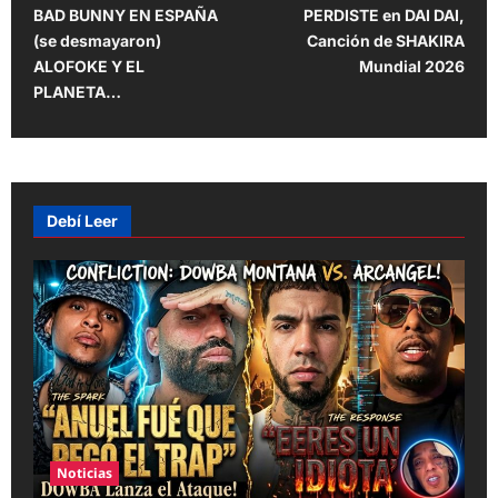
o
BAD BUNNY EN ESPAÑA
PERDISTE en DAI DAI,
s
(se desmayaron)
Canción de SHAKIRA
t
ALOFOKE Y EL
Mundial 2026
PLANETA…
n
a
v
i
Debí Leer
g
a
t
i
o
n
Noticias