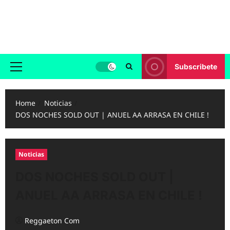
Skip
to
Reggaeton.com
content
Noticias, Exitos y Videos de Reggaeton
Subscribete
Primary
Menu
Home
Noticias
DOS NOCHES SOLD OUT | ANUEL AA ARRASA EN CHILE !
Noticias
DOS NOCHES SOLD OUT |
ANUEL AA ARRASA EN CHILE !
Reggaeton Com