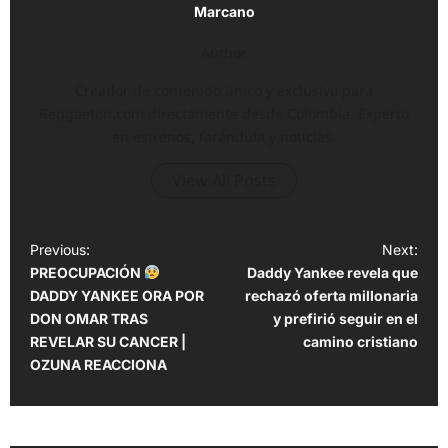
Marcano
Author
Creador de contenido único y exclusivo para
Reggaeton.com directamente desde Colombia. Experto
en estrenos, farándula y noticias.
View All Posts
P
Previous:
Next:
PREOCUPACIÓN
Daddy Yankee revela que
o
DADDY YANKEE ORA POR
rechazó oferta millonaria
s
DON OMAR TRAS
y prefirió seguir en el
t
REVELAR SU CANCER |
camino cristiano
OZUNA REACCIONA
n
a
v