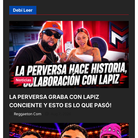
i
Debí Leer
g
a
t
i
o
n
Noticias
LA PERVERSA GRABA CON LAPIZ
CONCIENTE Y ESTO ES LO QUE PASÓ!
Reggaeton Com
Aug 7, 2026