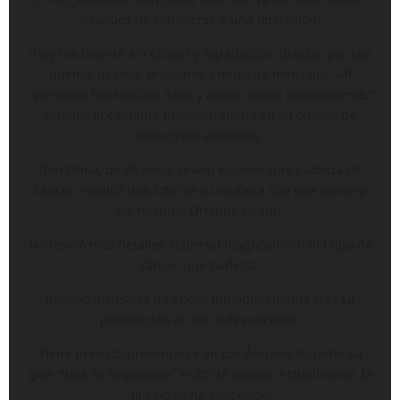
después de someterse a una operación.
“Hoy me levanté sin cáncer y agradecido. Gracias por sus
buenos deseos, oraciones y miles de mensajes. Mi
operación fue todo un éxito y ahora queda recuperarme,”
publicó el cantante puertorriqueño en su cuenta de
Instagram el martes.
Don Omar, de 46 años, reveló el lunes que padecía de
cáncer. Publicó una foto de su muñeca con una pulsera
del hospital Orlando Health.
No reveló más detalles sobre su diagnóstico o del tipo de
cáncer que padecía.
Recibió mensajes de apoyo inmediatamente tras su
publicación en las redes sociales.
Tiene previsto presentarse en Los Ángeles durante su
gira “Back to Reggaeton” el 20 de agosto. Actualmente, la
gira no se ha cancelado.