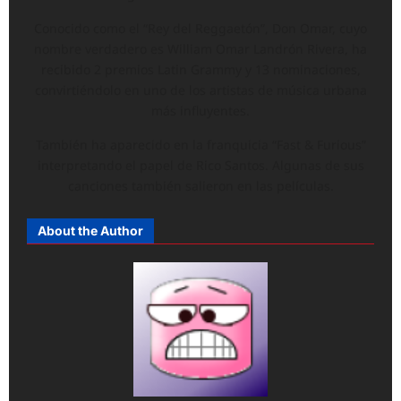
Conocido como el “Rey del Reggaetón”, Don Omar, cuyo
nombre verdadero es William Omar Landrón Rivera, ha
recibido 2 premios Latin Grammy y 13 nominaciones,
convirtiéndolo en uno de los artistas de música urbana
más influyentes.
También ha aparecido en la franquicia “Fast & Furious”
interpretando el papel de Rico Santos. Algunas de sus
canciones también salieron en las películas.
About the Author