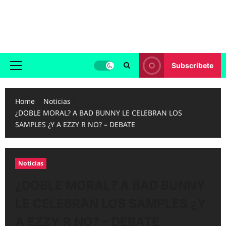
Skip
to
Reggaeton.com
content
Noticias, Exitos y Videos de Reggaeton
Subscribete
Primary
Menu
Home
Noticias
¿DOBLE MORAL? A BAD BUNNY LE CELEBRAN LOS
SAMPLES ¿Y A EZZY R NO? – DEBATE
Noticias
¿DOBLE MORAL? A BAD BUNNY
LE CELEBRAN LOS SAMPLES ¿Y
A EZZY R NO? – DEBATE