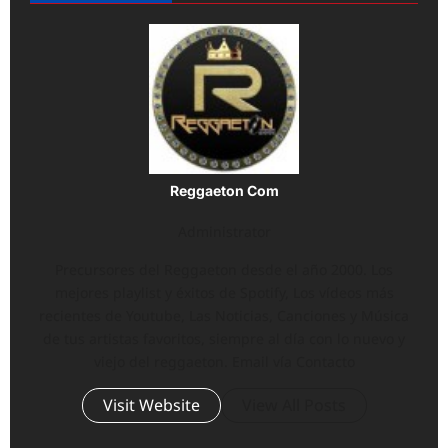
Reggaeton Com
Administrator
Precursores del Reggaeton desde el año 2000. Los
mejores playlist y éxitos de Spotify, Los vídeos más
recientes de Youtube, Las Noticias, Canciones y Música
de tus artistas favoritos, siempre al día con lo nuevo y
viejo del reggaeton. Email vía Contacto
Visit Website
View All Posts