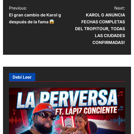
P
Previous:
Next:
El gran cambio de Karol g
KAROL G ANUNCIA
o
después de la fama
FECHAS COMPLETAS
s
DEL TROPITOUR, TODAS
t
LAS CIUDADES
CONFIRMADAS!
n
a
v
i
Debí Leer
g
a
t
i
o
n