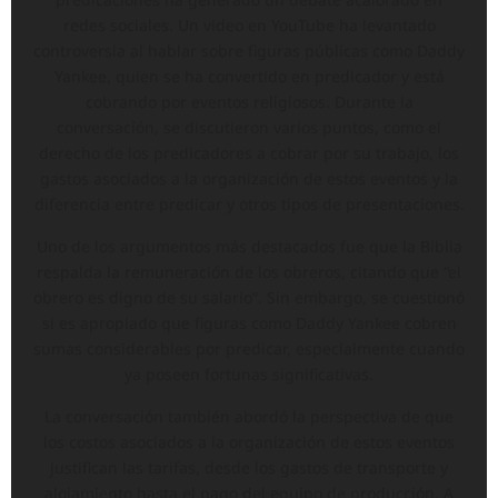
redes sociales. Un video en YouTube ha levantado
controversia al hablar sobre figuras públicas como Daddy
Yankee, quien se ha convertido en predicador y está
cobrando por eventos religiosos. Durante la
conversación, se discutieron varios puntos, como el
derecho de los predicadores a cobrar por su trabajo, los
gastos asociados a la organización de estos eventos y la
diferencia entre predicar y otros tipos de presentaciones.
Uno de los argumentos más destacados fue que la Biblia
respalda la remuneración de los obreros, citando que “el
obrero es digno de su salario”. Sin embargo, se cuestionó
si es apropiado que figuras como Daddy Yankee cobren
sumas considerables por predicar, especialmente cuando
ya poseen fortunas significativas.
La conversación también abordó la perspectiva de que
los costos asociados a la organización de estos eventos
justifican las tarifas, desde los gastos de transporte y
alojamiento hasta el pago del equipo de producción. A