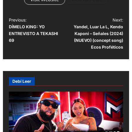
P
Previous:
Next:
DÍMELO KING: YO
Yandel, Luar La L, Kendo
o
ENTREVISTO A TEKASHI
Kaponi – Señales (2024)
s
69
(NUEVO) (concept song)
t
Ecos Proféticos
n
a
v
Debí Leer
i
g
a
t
i
o