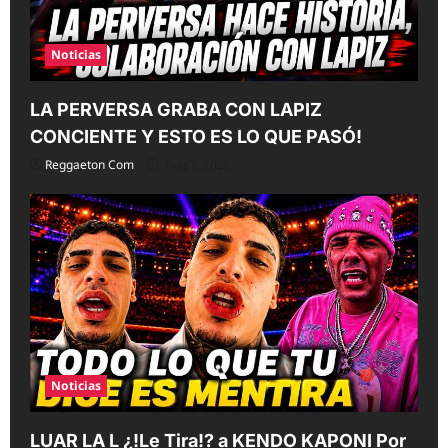
n
Noticias
LA PERVERSA GRABA CON LAPIZ
CONCIENTE Y ESTO ES LO QUE PASÓ!
Reggaeton Com
Aug 7, 2026
Noticias
LUAR LA L ¿!Le Tira!? a KENDO KAPONI Por