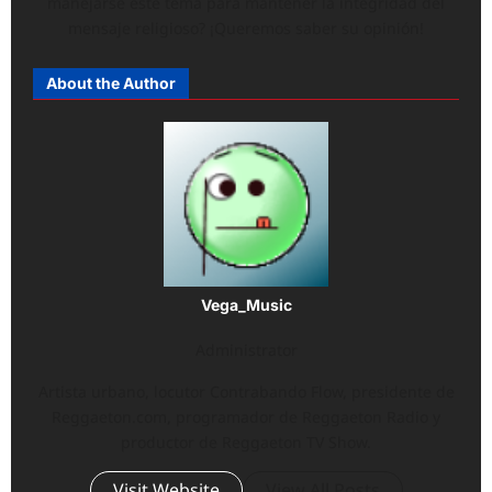
manejarse este tema para mantener la integridad del
mensaje religioso? ¡Queremos saber su opinión!
About the Author
Vega_Music
Administrator
Artista urbano, locutor Contrabando Flow, presidente de
Reggaeton.com, programador de Reggaeton Radio y
productor de Reggaeton TV Show.
Visit Website
View All Posts