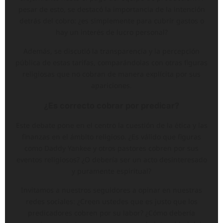
pesar de esto, se destacó la importancia de la intención
detrás del cobro: ¿es simplemente para cubrir gastos o
hay un interés de lucro personal?
Además, se discutió la transparencia y la percepción
pública de estas tarifas, comparándolas con otras figuras
religiosas que no cobran de manera explícita por sus
apariciones.
¿Es correcto cobrar por predicar?
Este debate pone en el centro la cuestión de la ética y las
finanzas en el ámbito religioso. ¿Es válido que figuras
como Daddy Yankee y otros pastores cobren por sus
eventos religiosos? ¿O debería ser un acto desinteresado
y puramente espiritual?
Invitamos a nuestros seguidores a opinar en nuestras
redes sociales: ¿Creen ustedes que es justo que los
predicadores cobren por su labor? ¿Cómo debería