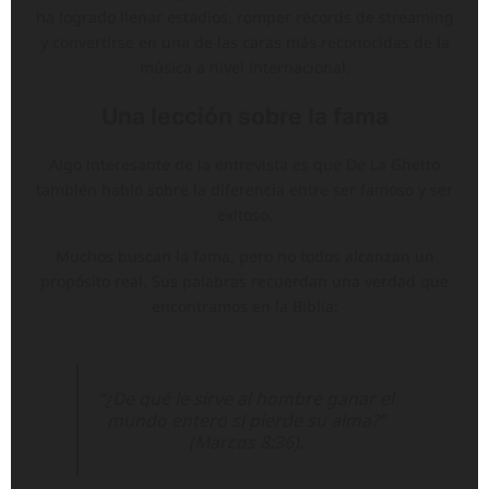
ha logrado llenar estadios, romper récords de streaming
y convertirse en una de las caras más reconocidas de la
música a nivel internacional.
Una lección sobre la fama
Algo interesante de la entrevista es que De La Ghetto
también habló sobre la diferencia entre ser famoso y ser
exitoso.
Muchos buscan la fama, pero no todos alcanzan un
propósito real. Sus palabras recuerdan una verdad que
encontramos en la Biblia:
“¿De qué le sirve al hombre ganar el
mundo entero si pierde su alma?”
(Marcos 8:36).