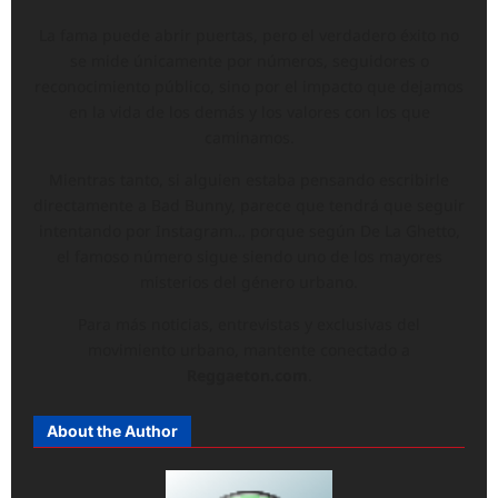
La fama puede abrir puertas, pero el verdadero éxito no
se mide únicamente por números, seguidores o
reconocimiento público, sino por el impacto que dejamos
en la vida de los demás y los valores con los que
caminamos.
Mientras tanto, si alguien estaba pensando escribirle
directamente a Bad Bunny, parece que tendrá que seguir
intentando por Instagram… porque según De La Ghetto,
el famoso número sigue siendo uno de los mayores
misterios del género urbano.
Para más noticias, entrevistas y exclusivas del
movimiento urbano, mantente conectado a
Reggaeton.com
.
About the Author