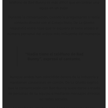
teléfono de Bad Bunny es más difícil que encontrar una
aguja en un pajar.
Durante la conversación, cuando le preguntaron si tenía
contacto directo con el Conejo Malo, De La Ghetto
respondió entre risas que ni siquiera él tiene acceso al
número personal del artista más influyente del momento.
“Nadie tiene el teléfono de Bad
Bunny”, expresó el cantante.
Aunque ambos han coincidido dentro de la industria y
mantienen conexiones en común, De La Ghetto explicó
que la comunicación con Bad Bunny suele darse a través
de personas de su equipo o mediante mensajes directos
en redes sociales.