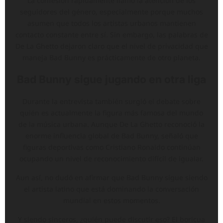
La confesión rápidamente llamó la atención de los
seguidores del género, especialmente porque muchos
asumen que todos los artistas urbanos mantienen
contacto constante entre sí. Sin embargo, las palabras de
De La Ghetto dejaron claro que el nivel de privacidad que
maneja Bad Bunny es prácticamente de otro planeta.
Bad Bunny sigue jugando en otra liga
Durante la entrevista también surgió el debate sobre
quién es actualmente la figura más famosa del mundo
de la música urbana. Aunque De La Ghetto reconoció la
enorme influencia global de Bad Bunny, señaló que
figuras deportivas como Cristiano Ronaldo continúan
ocupando un nivel de reconocimiento difícil de igualar.
Aun así, no dudó en afirmar que Bad Bunny sigue siendo
el artista latino que está dominando la conversación
mundial en estos momentos.
Y siendo sinceros, ¿quién puede discutir eso? El boricua