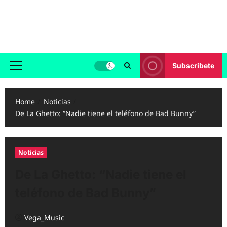
Skip
to
Reggaeton.com
content
Noticias, Exitos y Videos de Reggaeton
Subscribete
Primary
Menu
Home
Noticias
De La Ghetto: “Nadie tiene el teléfono de Bad Bunny”
Noticias
De La Ghetto: “Nadie tiene el
teléfono de Bad Bunny”
Vega_Music