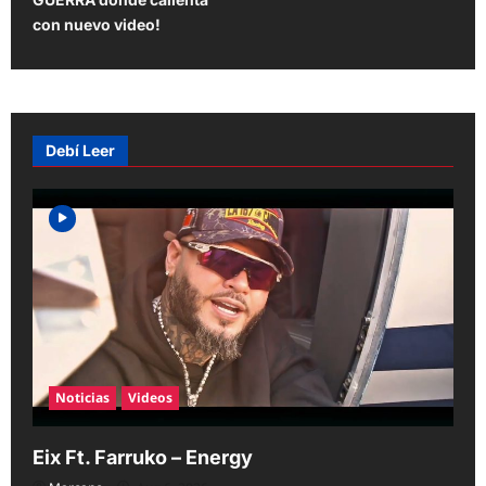
t
con nuevo video!
n
a
v
Debí Leer
i
g
a
t
i
o
n
Noticias
Videos
Eix Ft. Farruko – Energy