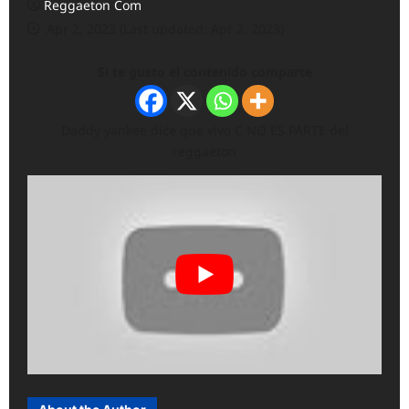
Reggaeton Com
Apr 2, 2023 (Last updated: Apr 2, 2023)
Si te gusto el contenido comparte
Daddy yankee dice que vivo C NO ES PARTE del
reggaeton