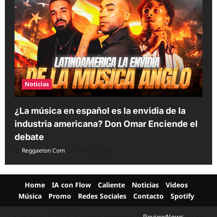
Noticias
¿La música en español es la envidia de la
industria americana? Don Omar Enciende el
debate
Reggaeton Com
Aug 5, 2026
Home
IA con Flow
Caliente
Noticias
Videos
Música
Promo
Redes Sociales
Contacto
Spotify
Copyright © 2026 All rights reserved.
|
ReviewNews
by AF