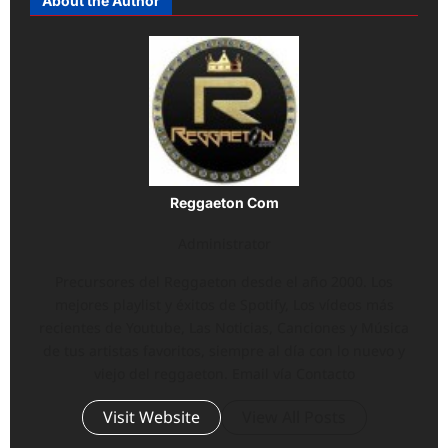
About the Author
Reggaeton Com
Administrator
Precursores del Reggaeton desde el año 2000. Los
mejores playlist y éxitos de Spotify, Los vídeos más
recientes de Youtube, Las Noticias, Canciones y Música
de tus artistas favoritos, siempre al día con lo nuevo y
viejo del reggaeton. Email vía Contacto
Visit Website
View All Posts