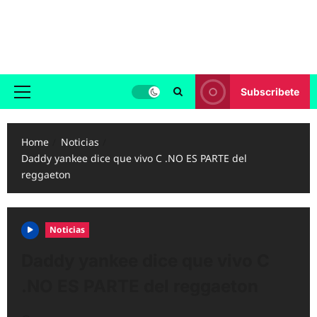
Skip
to
Reggaeton.com
content
Noticias, Exitos y Videos de Reggaeton
Subscribete
Primary
Menu
Home
Noticias
Daddy yankee dice que vivo C .NO ES PARTE del
reggaeton
Noticias
Daddy yankee dice que vivo C
.NO ES PARTE del reggaeton