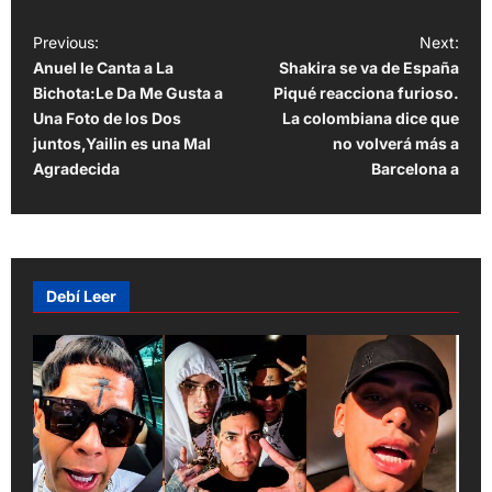
P
Previous:
Next:
Anuel le Canta a La
Shakira se va de España
o
Bichota:Le Da Me Gusta a
Piqué reacciona furioso.
s
Una Foto de los Dos
La colombiana dice que
t
juntos,Yailin es una Mal
no volverá más a
Agradecida
Barcelona a
n
a
v
i
Debí Leer
g
a
t
i
o
n