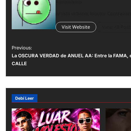
Administrator
Artista urbano, locutor Contrab
Visit Website
View All Post
P
Previous:
La OSCURA VERDAD de ANUEL AA: Entre la FAMA, e
o
CALLE
s
t
n
Debí Leer
a
v
i