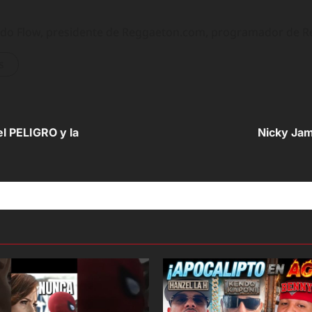
ando Flow, presidente de Reggaeton.com, programador de 
s
l PELIGRO y la
Nicky Jam