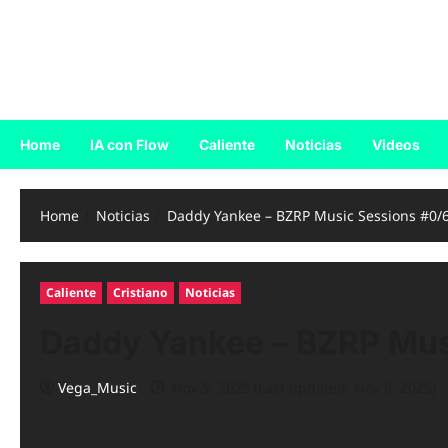
Skip
to
Reggaeton.com
content
Noticias, Exitos y Videos de Reggaeton
Home
IA con Flow
Caliente
Noticias
Videos
Home
Noticias
Daddy Yankee – BZRP Music Sessions #0/
Caliente
Cristiano
Noticias
Daddy Yankee – BZRP Mus
Vega_Music
Nov 5, 2025 (Last updated: Nov 6, 2025)