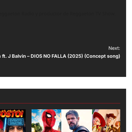
Reggaeton Radio y productor de Reggaeton TV Show.
Next:
 ft. J Balvin – DIOS NO FALLA (2025) (Concept song)