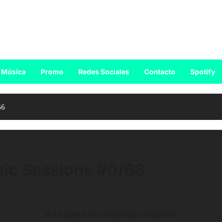
Música
Promo
Redes Sociales
Contacto
Spotify
66
ic Sessions #0/66
Si te gusto el contenido comparte