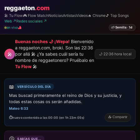
reggaeton
.com
🎤 Tu Flow
🎮 Flow Match
Noticias
Artistas
Videos
🔥 Chisme
🎵 Top Songs
Web ↗
Redes sociales ↗
🌱
en vivo
Semilla · 1d
Buenas noches 🌙
¡Wepa!
Bienvenido
a reggaeton.com, broki. Son las 22:36
🎤
por allá 🎤 ¿Ya sabes cuál sería tu
🌙 22:36 hora local
nombre de reggaetonero? Pruébalo en
Tu Flow
🎤
📖
VERSÍCULO DEL DÍA
Mas buscad primeramente el reino de Dios y su justicia, y
todas estas cosas os serán añadidas.
Mateo 6:33
📤 Compartir
nuevo contenido a las 00:00 (en 1h 23m 05s)
🤔
SABÍAS QUE...