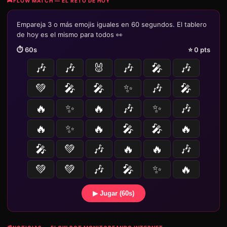
🎮
FLOW MATCH — EL RETO DE HOY
Empareja 3 o más emojis iguales en 60 segundos. El tablero
de hoy es el mismo para todos 👀
⏱️
60
s
⭐
0
pts
🎶
🎶
🐰
🎶
🎤
🎶
💚
🎤
🎤
✨
🎶
🎤
🔥
✨
🔥
🎶
✨
🎶
🔥
✨
🔥
🎤
🎤
🔥
🎤
💚
🎶
🔥
🔥
🎶
💚
💚
🎶
🎤
✨
🔥
▶ Jugar (60s)