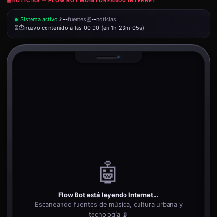
📰
NOTICIAS — FLOW BOT MONITOREANDO INTERNET
Sistema activo
📡
--
fuentes
📰
--
noticias
⏳
nuevo contenido a las 00:00 (en 1h 23m 05s)
🤖
Flow Bot está leyendo Internet...
Escaneando fuentes de música, cultura urbana y
tecnología 📡