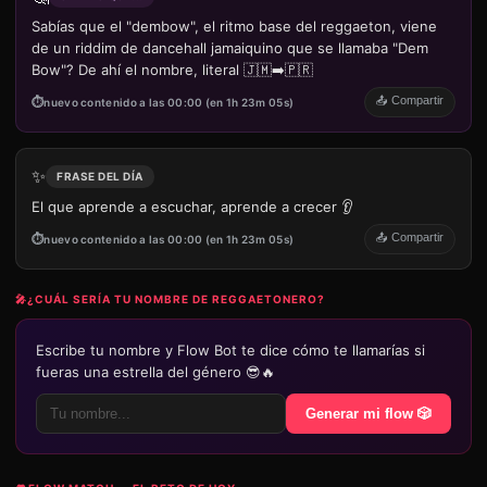
Sabías que el "dembow", el ritmo base del reggaeton, viene
de un riddim de dancehall jamaiquino que se llamaba "Dem
Bow"? De ahí el nombre, literal 🇯🇲➡️🇵🇷
📤 Compartir
nuevo contenido a las 00:00 (en 1h 23m 05s)
✨
FRASE DEL DÍA
El que aprende a escuchar, aprende a crecer 👂
📤 Compartir
nuevo contenido a las 00:00 (en 1h 23m 05s)
🎤
¿CUÁL SERÍA TU NOMBRE DE REGGAETONERO?
Escribe tu nombre y Flow Bot te dice cómo te llamarías si
fueras una estrella del género 😎🔥
Generar mi flow 🎲