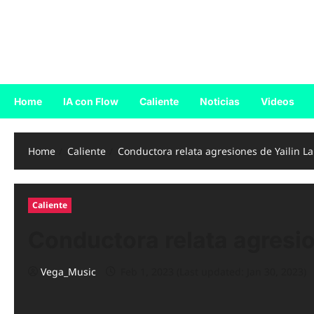
Skip
to
Reggaeton.com
content
Noticias, Exitos y Videos de Reggaeton
Home
IA con Flow
Caliente
Noticias
Videos
Home
Caliente
Conductora relata agresiones de Yailin La
Caliente
Conductora relata agresio
Vega_Music
Feb 1, 2023 (Last updated: Jan 30, 2023)