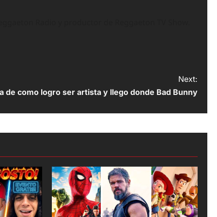
Reggaeton Radio y productor de Reggaeton TV Show.
Next:
a de como logro ser artista y llego donde Bad Bunny