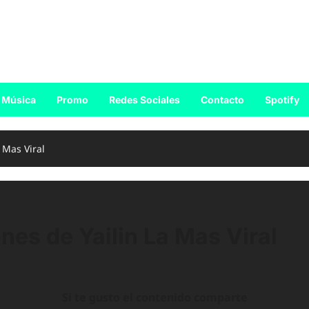
Música
Promo
Redes Sociales
Contacto
Spotify
 Mas Viral
nes de Yailin La Mas Viral
Si te gusto el contenido comparte