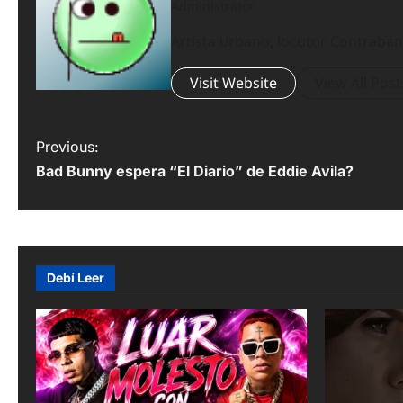
Administrator
Artista urbano, locutor Contrab
Visit Website
View All Post
P
Previous:
Bad Bunny espera “El Diario” de Eddie Avila?
o
s
t
n
Debí Leer
a
v
i