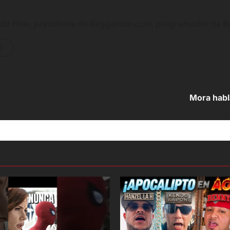
ando Flow, presidente de Reggaeton.com, programador de 
s
Mora habl