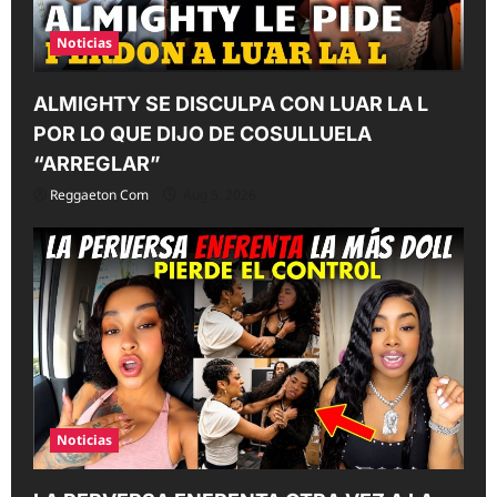
o
n
Noticias
ALMIGHTY SE DISCULPA CON LUAR LA L
POR LO QUE DIJO DE COSULLUELA
“ARREGLAR”
Reggaeton Com
Aug 5, 2026
Noticias