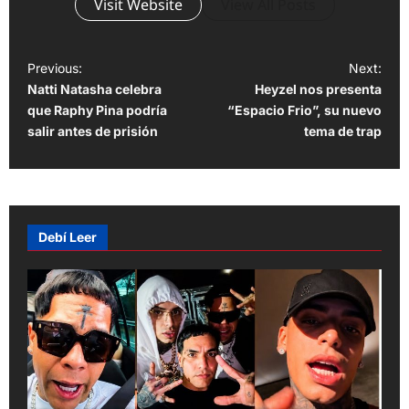
Visit Website
View All Posts
P
Previous:
Next:
Natti Natasha celebra
Heyzel nos presenta
o
que Raphy Pina podría
“Espacio Frio”, su nuevo
s
salir antes de prisión
tema de trap
t
n
a
v
Debí Leer
i
g
a
t
i