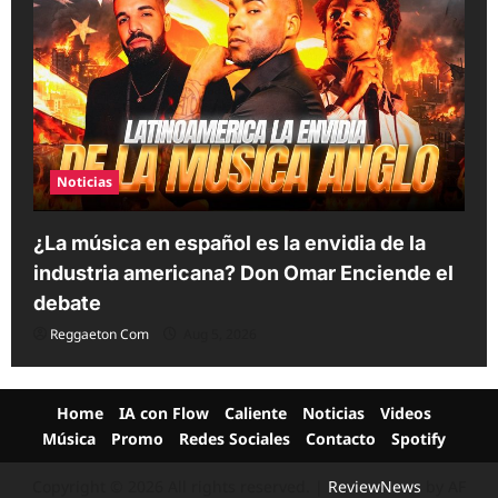
Noticias
¿La música en español es la envidia de la
industria americana? Don Omar Enciende el
debate
Reggaeton Com
Aug 5, 2026
Home
IA con Flow
Caliente
Noticias
Videos
Música
Promo
Redes Sociales
Contacto
Spotify
Copyright © 2026 All rights reserved.
|
ReviewNews
by AF