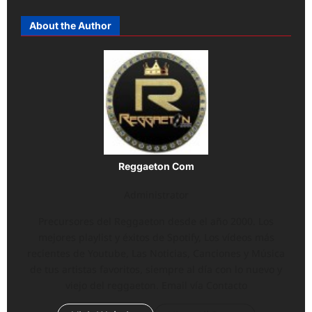
About the Author
Reggaeton Com
Administrator
Precursores del Reggaeton desde el año 2000. Los
mejores playlist y éxitos de Spotify, Los vídeos más
recientes de Youtube, Las Noticias, Canciones y Música
de tus artistas favoritos, siempre al día con lo nuevo y
viejo del reggaeton. Email vía Contacto