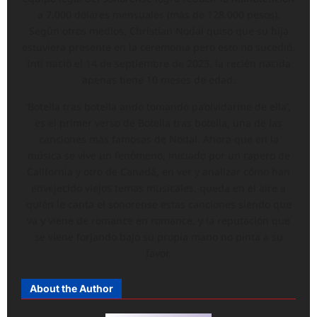
a 7.000 dólares mensuales (más de 128.000 pesos).
Según otros medios, Christian Nodal quiso que su hija
estuviera presente en la ceremonia pero esto no sucedió.
Inti nació el 14 de septiembre de 2023, la recién nacida
apenas tiene 10 meses de edad.
‘Botella tras botella ando tomando pa’olvidarme de ella’,
es el primer verso de Botella tras botella, una de las
canciones más famosas de Nodal. Ahora que en la
música se vive un fenómeno, iniciado por un rapero de
California y otro de Canadá, en ver y analizar cómo han
envejecido viejos temas musicales, queda en el aire a
quién le canta el sonorense estas canciones siendo que
va y viene de romance en romance, y la reputación que
se viene forjando bajo su propia mano no pinta a su
favor.
About the Author