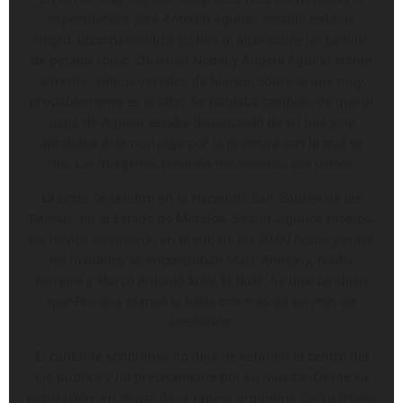
especulación: José Antonio Aguilar, vestido todo de
negro, acompañando a su hija al altar sobre un camino
de pétalos rojos; Christian Nodal y Ángela Aguilar frente
a frente, ambos vestidos de blanco, sobre lo que muy
probablemente es el altar. Se hablaba también de que el
papá de Aguilar estaba distanciado de su hija y no
aprobaba este noviazgo por la premura con la que se
dio. Las imágenes también desmienten ese rumor.
La boda se celebró en la Hacienda San Gabriel de las
Palmas, en el Estado de Morelos. Según algunos medios,
los novios se casaron en punto de las 20.00 horas y entre
los invitados se encontraban Marc Anthony, Nadia
Ferreira y Marco Antonio Solís,‘El Buki’. Se dice también
que Ferreira planeó la boda con más de un mes de
antelación.
El cantante sonorense no deja de estar en el centro del
ojo público y no precisamente por su música. Desde su
separación, en mayo, de la rapera argentina Cazzu (Fraile