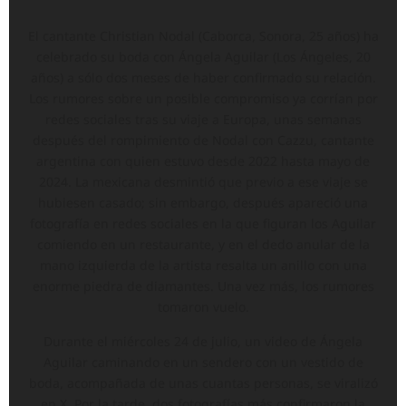
El cantante Christian Nodal (Caborca, Sonora, 25 años) ha
celebrado su boda con Ángela Aguilar (Los Ángeles, 20
años) a sólo dos meses de haber confirmado su relación.
Los rumores sobre un posible compromiso ya corrían por
redes sociales tras su viaje a Europa, unas semanas
después del rompimiento de Nodal con Cazzu, cantante
argentina con quien estuvo desde 2022 hasta mayo de
2024. La mexicana desmintió que previo a ese viaje se
hubiesen casado; sin embargo, después apareció una
fotografía en redes sociales en la que figuran los Aguilar
comiendo en un restaurante, y en el dedo anular de la
mano izquierda de la artista resalta un anillo con una
enorme piedra de diamantes. Una vez más, los rumores
tomaron vuelo.
Durante el miércoles 24 de julio, un video de Ángela
Aguilar caminando en un sendero con un vestido de
boda, acompañada de unas cuantas personas, se viralizó
en X. Por la tarde, dos fotografías más confirmaron la