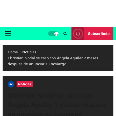
Skip
to
Reggaeton.com
content
Noticias, Exitos y Videos de Reggaeton
Subscribete
Primary
Menu
Home
Noticias
Christian Nodal se casó con Ángela Aguilar 2 meses
después de anunciar su noviazgo
Noticias
Christian Nodal se casó con
Ángela Aguilar 2 meses después
de anunciar su noviazgo