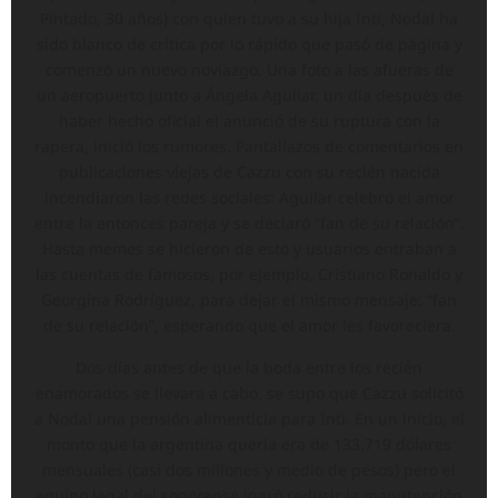
Pintado, 30 años) con quien tuvo a su hija Inti, Nodal ha
sido blanco de crítica por lo rápido que pasó de página y
comenzó un nuevo noviazgo. Una foto a las afueras de
un aeropuerto junto a Ángela Aguilar, un día después de
haber hecho oficial el anunció de su ruptura con la
rapera, inició los rumores. Pantallazos de comentarios en
publicaciones viejas de Cazzu con su recién nacida
incendiaron las redes sociales: Aguilar celebró el amor
entre la entonces pareja y se declaró “fan de su relación”.
Hasta memes se hicieron de esto y usuarios entraban a
las cuentas de famosos, por ejemplo, Cristiano Ronaldo y
Georgina Rodríguez, para dejar el mismo mensaje: “fan
de su relación”, esperando que el amor les favoreciera.
Dos días antes de que la boda entre los recién
enamorados se llevara a cabo, se supo que Cazzu solicitó
a Nodal una pensión alimenticia para Inti. En un inicio, el
monto que la argentina quería era de 133.719 dólares
mensuales (casi dos millones y medio de pesos) pero el
equipo legal del sonorense logró reducir la manutención