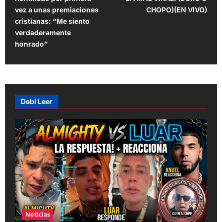
s
vez a unas premiaciones
CHOPO)(EN VIVO)
t
cristianas: “Me siento
verdaderamente
n
honrado”
a
v
i
g
Debí Leer
a
t
i
o
n
Noticias