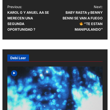
P
Previous:
Next:
KAROL G Y ANUEL AA SE
BABY RASTA y BENNY
o
MERECEN UNA
BENNI SE VAN A FUEGO
s
SEGUNDA
“TE ESTAN
t
OPORTUNIDAD ?
MANIPULANDO”
n
a
v
Debí Leer
i
g
a
t
i
o
n