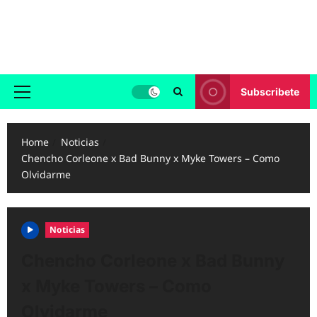
Skip
to
Reggaeton.com
content
Noticias, Exitos y Videos de Reggaeton
Subscribete
Primary
Menu
Home
Noticias
Chencho Corleone x Bad Bunny x Myke Towers – Como
Olvidarme
Noticias
Chencho Corleone x Bad Bunny
x Myke Towers – Como
Olvidarme