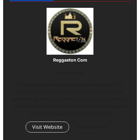
Reggaeton Com
Administrator
Precursores del Reggaeton desde el año 2000. Los
mejores playlist y éxitos de Spotify, Los vídeos más
recientes de Youtube, Las Noticias, Canciones y Música
de tus artistas favoritos, siempre al día con lo nuevo y
viejo del reggaeton. Email vía Contacto
Visit Website
View All Posts