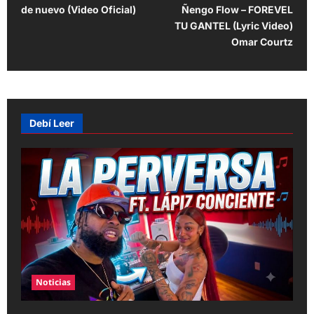
o
de nuevo (Video Oficial)
Ñengo Flow – FOREVEL
s
TU GANTEL (Lyric Video)
t
Omar Courtz
n
a
v
Debí Leer
i
g
a
t
i
o
n
Noticias