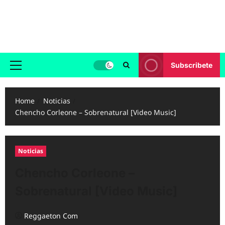
Skip
to
Reggaeton.com
content
Noticias, Exitos y Videos de Reggaeton
Subscribete
Primary
Menu
Home
Noticias
Chencho Corleone – Sobrenatural [Video Music]
Noticias
Chencho Corleone –
Sobrenatural [Video Music]
Reggaeton Com