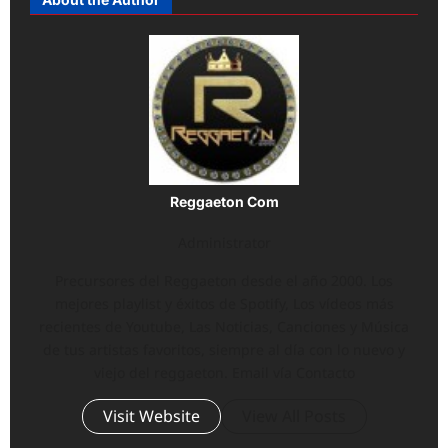
Reggaeton Com
Administrator
Precursores del Reggaeton desde el año 2000. Los
mejores playlist y éxitos de Spotify, Los vídeos más
recientes de Youtube, Las Noticias, Canciones y Música
de tus artistas favoritos, siempre al día con lo nuevo y
viejo del reggaeton. Email vía Contacto
Visit Website
View All Posts