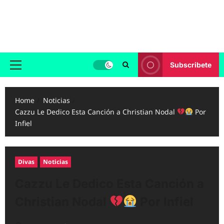
Skip
to
Reggaeton.com
content
Noticias, Exitos y Videos de Reggaeton
Subscribete
Primary
Menu
Home
Noticias
Cazzu Le Dedico Esta Canción a Christian Nodal
Por
Infiel
Divas
Noticias
Cazzu Le Dedico Esta Canción a
Christian Nodal
Por Infiel