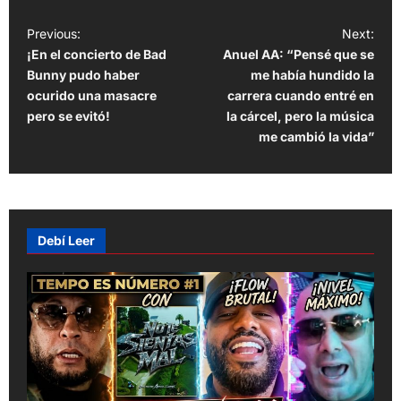
P
Previous:
Next:
¡En el concierto de Bad
Anuel AA: “Pensé que se
o
Bunny pudo haber
me había hundido la
s
ocurido una masacre
carrera cuando entré en
t
pero se evitó!
la cárcel, pero la música
me cambió la vida”
n
a
v
i
Debí Leer
g
a
t
i
o
n