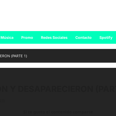
Música
Promo
Redes Sociales
Contacto
Spotify
RON (PARTE 1)
 Y DESAPARECIERON (PART
23)
Si te gusto el contenido comparte