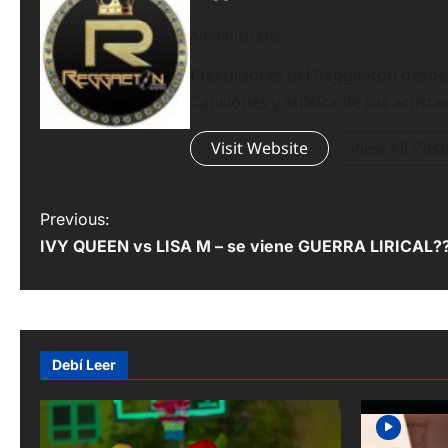
Administrator
Precursores del Reggaeton desde el
Canciones y Música de tus artistas
Visit Website
View All Post
P
Previous:
IVY QUEEN vs LISA M – se viene GUERRA LIRICAL?
o
s
t
n
Debí Leer
a
v