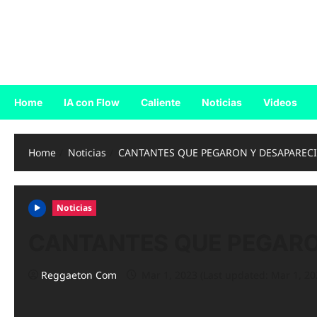
Skip
to
Reggaeton.com
content
Noticias, Exitos y Videos de Reggaeton
Home
IA con Flow
Caliente
Noticias
Videos
Home
Noticias
CANTANTES QUE PEGARON Y DESAPARECIE
Noticias
CANTANTES QUE PEGARON
Reggaeton Com
Mar 1, 2023 (Last updated: Mar 1, 20