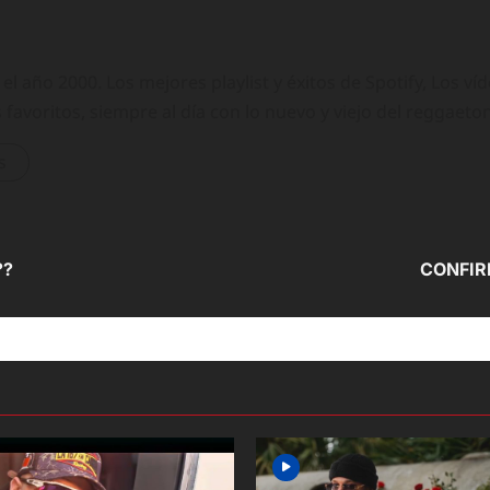
 año 2000. Los mejores playlist y éxitos de Spotify, Los ví
 favoritos, siempre al día con lo nuevo y viejo del reggaeto
s
??
CONFIR