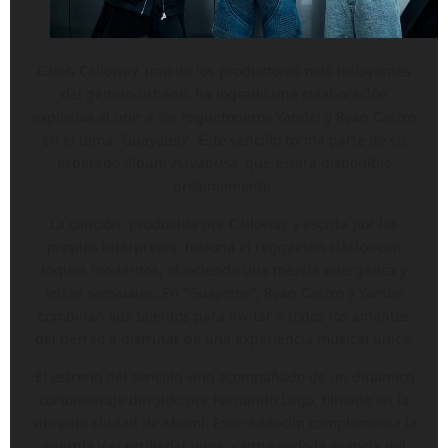
Caleb Calloway, uno de los productores más influyentes
del género urbano, ha logrado una colaboración
explosiva al unir a los reguetoneros Yandel y Ryan Castro
en el tema “Guayeteo”. Este sencillo forma parte de su
esperado álbum
Hayabusa
, que estará disponible
próximamente.
La canción, producida por Calloway y escrita por los
propios intérpretes, fusiona el reggaetón clásico con
toques modernos, ofreciendo una mezcla energética y
letras sensuales. En “Guayeteo”, Ryan Castro y Yandel
combinan sus talentos para invitar a todos los amantes
del perreo a disfrutar de una experiencia musical única.
El estreno del sencillo vino acompañado de un dinámico
cortometraje dirigido por Fernando Lugo, filmado en la
vibrante ciudad de Miami. Este videoclip complementa la
energía y el estilo del tema, capturando la esencia del