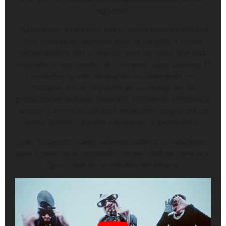
reggaetón.
“Guayeteo es un término que se usaba mucho en Puerto
Rico durante los primeros años de los 2000, y encaja
perfectamente con el ‘vibe’ del beat del tema, que está
inspirado en ese sonido Y2K”, comentó Caleb Calloway. El
productor ha sido reconocido recientemente con
múltiples discos de platino por su trabajo en las
producciones de Rauw Alejandro, incluyendo
Afrodisíaco
,
Saturno
y
Viceversa
. También ha recibido elogios por los
éxitos “Lokera”, “Panties y Brasieres” y “Problemón”.
Con “Guayeteo”, Caleb Calloway reafirma su capacidad
para innovar en el reggaetón, consolidándose como una
figura clave en la evolución del género.