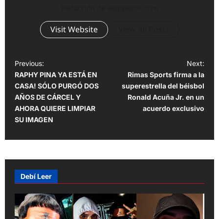
Redacción de Reggaeton.com
Visit Website
View All Posts
P
Previous:
Next:
RAPHY PINA YA ESTÁ EN
Rimas Sports firma a la
o
CASA! SÓLO PURGÓ DOS
superestrella del béisbol
s
AÑOS DE CÁRCEL Y
Ronald Acuña Jr. en un
t
AHORA QUIERE LIMPIAR
acuerdo exclusivo
SU IMAGEN
n
a
v
i
Debí Leer
g
a
t