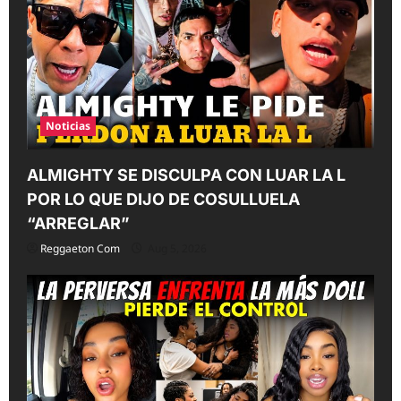
i
o
n
Noticias
ALMIGHTY SE DISCULPA CON LUAR LA L
POR LO QUE DIJO DE COSULLUELA
“ARREGLAR”
Reggaeton Com
Aug 5, 2026