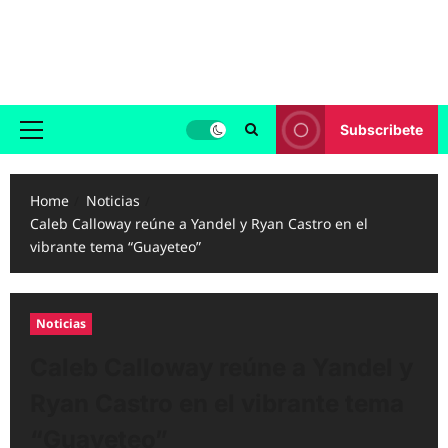
Skip
to
Reggaeton.com
content
Noticias, Exitos y Videos de Reggaeton
Subscribete
Primary
Menu
Home
Noticias
Caleb Calloway reúne a Yandel y Ryan Castro en el
vibrante tema “Guayeteo”
Noticias
Caleb Calloway reúne a Yandel y
Ryan Castro en el vibrante tema
“Guayeteo”