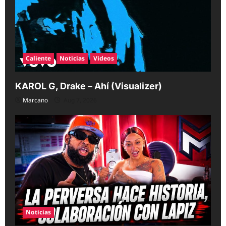
Caliente
Noticias
Videos
KAROL G, Drake – Ahí (Visualizer)
Marcano
Aug 7, 2026
Noticias