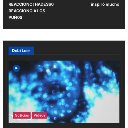
t
REACCIONO! HADES66
inspiró mucho
REACCIONO A LOS
n
PUÑ0S
a
v
i
g
Debí Leer
a
t
i
o
n
Noticias
Videos