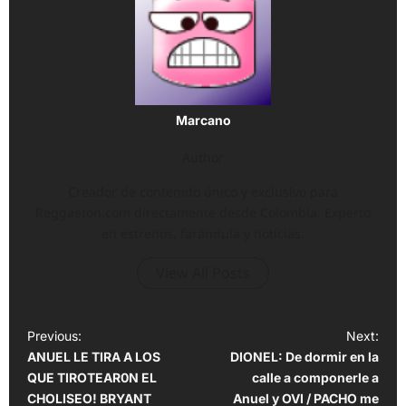
Marcano
Author
Creador de contenido único y exclusivo para
Reggaeton.com directamente desde Colombia. Experto
en estrenos, farándula y noticias.
View All Posts
P
Previous:
Next:
ANUEL LE TIRA A LOS
DIONEL: De dormir en la
o
QUE TIROTEAR0N EL
calle a componerle a
s
CHOLISEO! BRYANT
Anuel y OVI / PACHO me