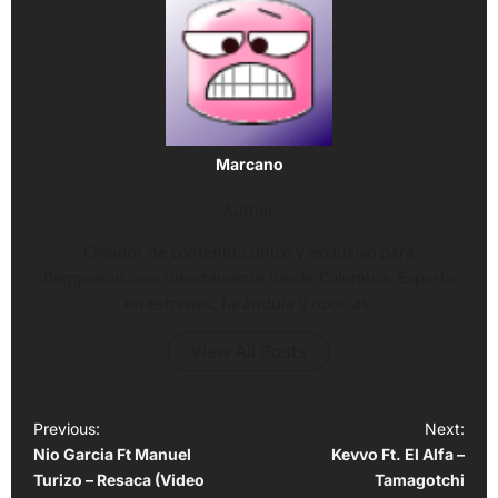
Marcano
Author
Creador de contenido único y exclusivo para
Reggaeton.com directamente desde Colombia. Experto
en estrenos, farándula y noticias.
View All Posts
P
Previous:
Next:
Nio Garcia Ft Manuel
Kevvo Ft. El Alfa –
o
Turizo – Resaca (Video
Tamagotchi