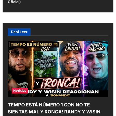
s
Oficial)
t
n
a
v
Debí Leer
i
g
a
t
i
o
n
Noticias
TEMPO ESTÁ NÚMERO 1 CON NO TE
SIENTAS MAL Y RONCA! RANDY Y WISIN