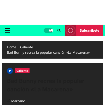
Skip
to
Reggaeton.com
content
Noticias, Exitos y Videos de Reggaeton
Subscribete
Primary
Menu
Home
Caliente
Bad Bunny recrea la popular canción «La Macarena»
Caliente
Bad Bunny recrea la popular
canción «La Macarena»
Marcano