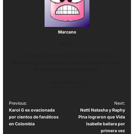
Marcano
Author
Creador de contenido único y exclusivo para
Reggaeton.com directamente desde Colombia. Experto
en estrenos, farándula y noticias.
View All Posts
P
Previous:
Next:
Karol G es ovacionada
Natti Natasha y Raphy
o
por cientos de fanáticos
Pina lograron que Vida
s
en Colombia
Isabelle bailara por
t
primera vez