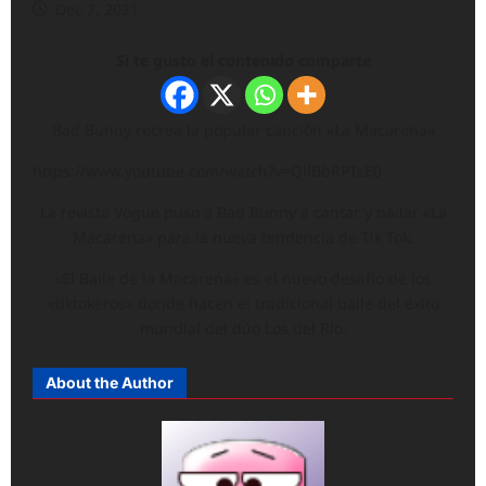
Dec 7, 2021
Si te gusto el contenido comparte
Bad Bunny recrea la popular canción «La Macarena»
https://www.youtube.com/watch?v=QllBbRPTsE0
La revista Vogue puso a Bad Bunny a cantar y bailar «La
Macarena» para la nueva tendencia de Tik Tok.
«El Baile de la Macarena» es el nuevo desafío de los
«tiktokeros» donde hacen el tradicional baile del éxito
mundial del dúo Los del Rio.
About the Author