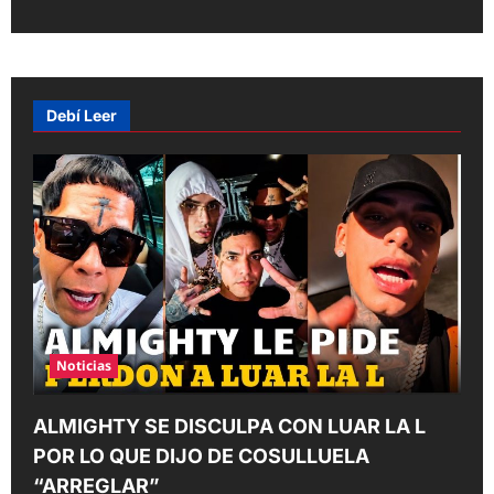
n
a
v
Debí Leer
i
g
a
t
i
o
n
Noticias
ALMIGHTY SE DISCULPA CON LUAR LA L
POR LO QUE DIJO DE COSULLUELA
“ARREGLAR”