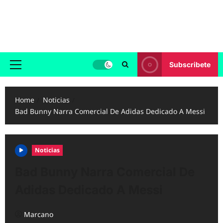
Skip
to
Reggaeton.com
content
Noticias, Exitos y Videos de Reggaeton
Subscribete
Primary
Menu
Home
Noticias
Bad Bunny Narra Comercial De Adidas Dedicado A Messi
Noticias
Bad Bunny Narra Comercial De
Adidas Dedicado A Messi
Marcano