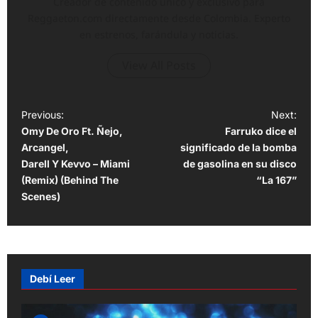
Creador de contenido único y exclusivo para
Reggaeton.com directamente desde Colombia. Experto
en estrenos, farándula y noticias.
View All Posts
P
Previous:
Next:
Omy De Oro Ft. Ñejo,
Farruko dice el
o
Arcangel,
significado de la bomba
s
Darell Y Kevvo – Miami
de gasolina en su disco
t
(Remix) (Behind The
“La 167”
Scenes)
n
a
v
i
Debí Leer
g
a