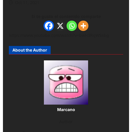
Oct 11, 2021
Si te gusto el contenido comparte
https://www.youtube.com/watch?v=bwH3RqWSsbg
About the Author
Marcano
Author