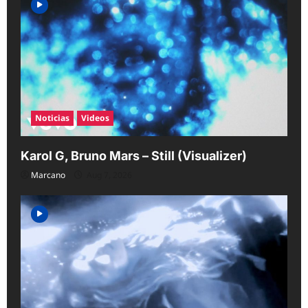
t
i
o
n
Noticias
Videos
Karol G, Bruno Mars – Still (Visualizer)
Marcano
Aug 7, 2026