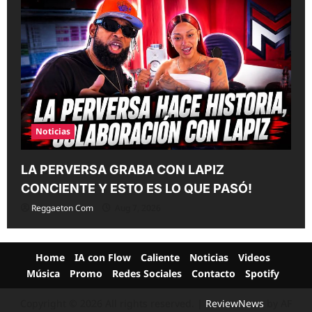
Noticias
LA PERVERSA GRABA CON LAPIZ
CONCIENTE Y ESTO ES LO QUE PASÓ!
Reggaeton Com
Aug 7, 2026
Home
IA con Flow
Caliente
Noticias
Videos
Música
Promo
Redes Sociales
Contacto
Spotify
Copyright © 2026 All rights reserved.
|
ReviewNews
by AF