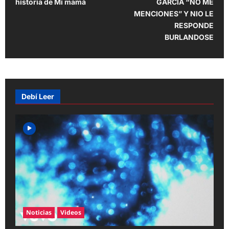
historia de Mi mamá
GARCIA “NO ME
s
MENCIONES” Y NIO LE
t
RESPONDE
BURLANDOSE
n
a
v
i
Debí Leer
g
a
t
i
o
n
Noticias
Videos