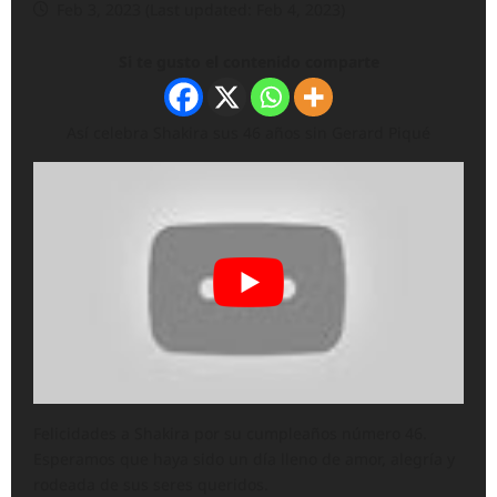
Feb 3, 2023 (Last updated: Feb 4, 2023)
Si te gusto el contenido comparte
Así celebra Shakira sus 46 años sin Gerard Piqué
Felicidades a Shakira por su cumpleaños número 46.
Esperamos que haya sido un día lleno de amor, alegría y
rodeada de sus seres queridos.