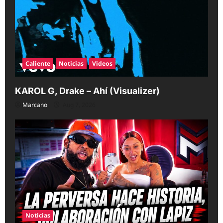
Caliente
Noticias
Videos
KAROL G, Drake – Ahí (Visualizer)
Marcano
Aug 7, 2026
Noticias