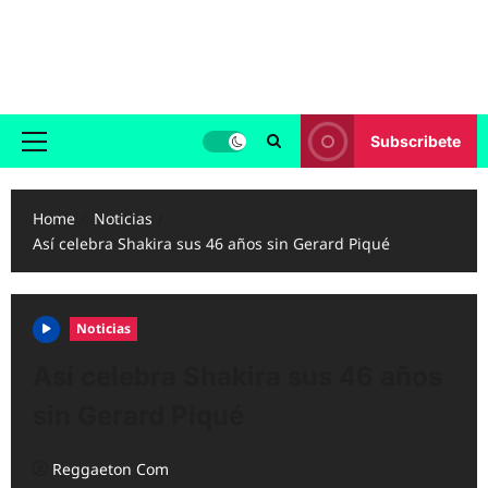
Skip
to
Reggaeton.com
content
Noticias, Exitos y Videos de Reggaeton
Subscribete
Primary
Menu
Home
Noticias
Así celebra Shakira sus 46 años sin Gerard Piqué
Noticias
Así celebra Shakira sus 46 años
sin Gerard Piqué
Reggaeton Com