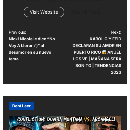
Visit Website
View All Posts
P
Previous:
Next:
Nicki Nicole le dice “No
KAROL G Y FEID
o
Voy A Llorar :’)” al
DECLARAN SU AMOR EN
s
desamor en su nuevo
PUERTO RICO
ANUEL
t
tema
LOS VE | MAÑANA SERÁ
BONITO | TENDENCIAS
n
2023
a
v
i
g
Debí Leer
a
t