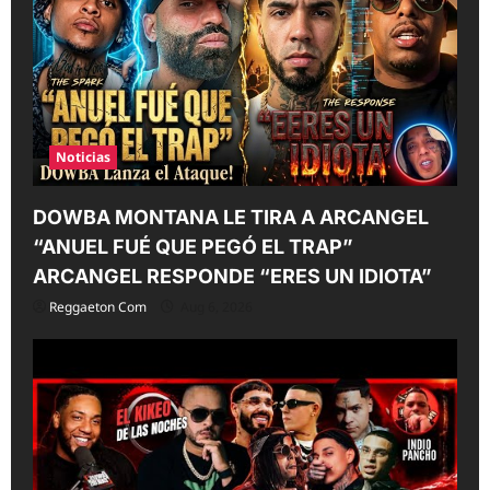
i
o
n
Noticias
DOWBA MONTANA LE TIRA A ARCANGEL
“ANUEL FUÉ QUE PEGÓ EL TRAP”
ARCANGEL RESPONDE “ERES UN IDIOTA”
Reggaeton Com
Aug 6, 2026