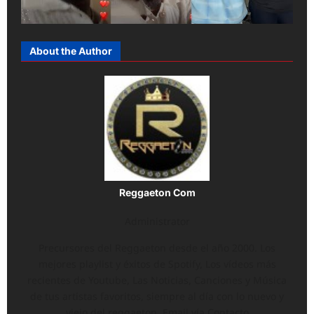
About the Author
Reggaeton Com
Administrator
Precursores del Reggaeton desde el año 2000. Los
mejores playlist y éxitos de Spotify, Los vídeos más
recientes de Youtube, Las Noticias, Canciones y Música
de tus artistas favoritos, siempre al día con lo nuevo y
viejo del reggaeton. Email vía Contacto