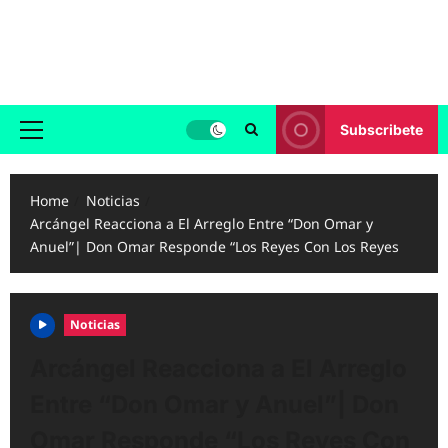
Skip
to
Reggaeton.com
content
Noticias, Exitos y Videos de Reggaeton
Subscribete
Primary
Menu
Home
Noticias
Arcángel Reacciona a El Arreglo Entre “Don Omar y
Anuel”| Don Omar Responde “Los Reyes Con Los Reyes
Noticias
Arcángel Reacciona a El Arreglo
Entre “Don Omar y Anuel”| Don
Omar Responde “Los Reyes Con