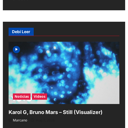
n
a
v
i
Debí Leer
g
a
t
i
o
n
Noticias
Videos
Karol G, Bruno Mars – Still (Visualizer)
Marcano
Aug 7, 2026