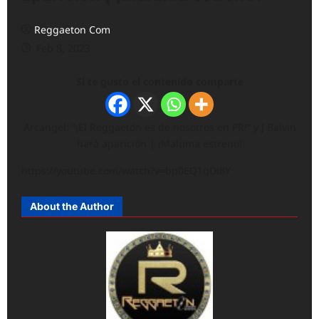
Reggaeton Com
Feb 8, 2023
Si te gusto el contenido comparte
Arcangel: “¡El Reggaetón es de nosotros en PR!” y J Balvin
hará aparición | ¡Maluma estreno!
https://youtube.com/watch?v=bp0EQ1qDi8Y
About the Author