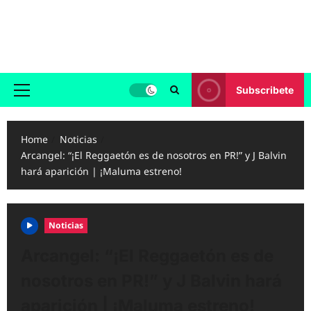
Skip
to
Reggaeton.com
content
Noticias, Exitos y Videos de Reggaeton
Subscribete
Primary
Menu
Home
Noticias
Arcangel: “¡El Reggaetón es de nosotros en PR!” y J Balvin
hará aparición | ¡Maluma estreno!
Noticias
Arcangel: “¡El Reggaetón es de
nosotros en PR!” y J Balvin hará
aparición | ¡Maluma estreno!