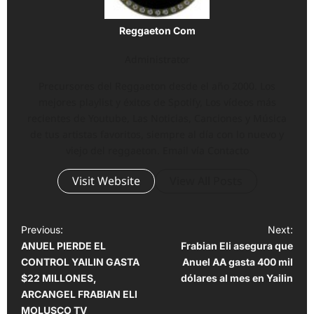
Reggaeton Com
Administrator
Precursores del Reggaeton desde el año 2000. Los
mejores playlist y éxitos de Spotify, Los vídeos más
recientes de Youtube, Las Noticias, Canciones y Música
de tus artistas favoritos, siempre al día con lo nuevo y
viejo del reggaeton. Email vía Contacto
Visit Website
View All Posts
P
Previous:
Next:
ANUEL PIERDE EL
Frabian Eli asegura que
o
CONTROL YAILIN GASTA
Anuel AA gasta 400 mil
s
$22 MILLONES,
dólares al mes en Yailin
t
ARCANGEL FRABIAN ELI
MOLUSCO TV