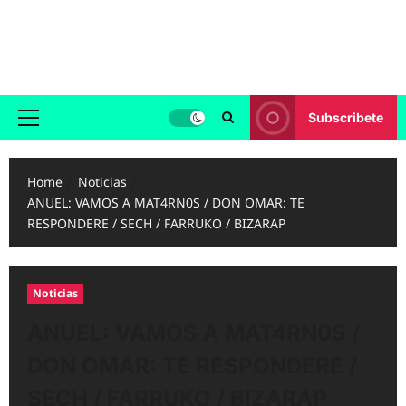
Skip
to
Reggaeton.com
content
Noticias, Exitos y Videos de Reggaeton
Subscribete
Primary
Menu
Home
Noticias
ANUEL: VAMOS A MAT4RN0S / DON OMAR: TE
RESPONDERE / SECH / FARRUKO / BIZARAP
Noticias
ANUEL: VAMOS A MAT4RN0S /
DON OMAR: TE RESPONDERE /
SECH / FARRUKO / BIZARAP