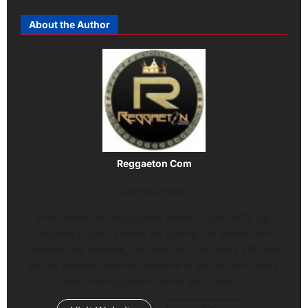
About the Author
Reggaeton Com
Administrator
Precursores del Reggaeton desde el año 2000. Los
mejores playlist y éxitos de Spotify, Los vídeos más
recientes de Youtube, Las Noticias, Canciones y Música
de tus artistas favoritos, siempre al día con lo nuevo y
viejo del reggaeton. Email vía Contacto