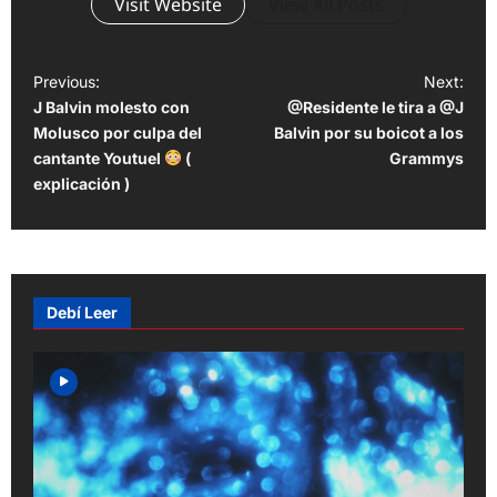
Visit Website
View All Posts
P
Previous:
Next:
J Balvin molesto con
@Residente le tira a @J
o
Molusco por culpa del
Balvin por su boicot a los
s
cantante Youtuel
(
Grammys
t
explicación )
n
a
v
Debí Leer
i
g
a
t
i