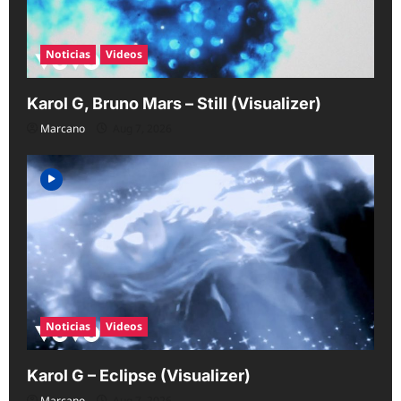
o
n
Noticias
Videos
Karol G, Bruno Mars – Still (Visualizer)
Marcano
Aug 7, 2026
Noticias
Videos
Karol G – Eclipse (Visualizer)
Marcano
Aug 7, 2026