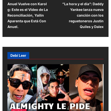
Anuel Vuelve con Karol
“La hora y el día”: Daddy
o
g: Este es el Video de La
Yankee lanza nueva
s
Reconciliación, Yailin
canción con los
t
Aparenta que Está Con
reguetoneros Justin
Anuel.
Quiles y Dalex
n
a
v
i
Debí Leer
g
a
t
i
o
n