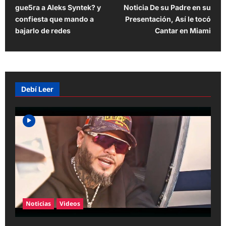
o
gue5ra a Aleks Syntek? y
Noticia De su Padre en su
s
confiesta que mando a
Presentación, Así le tocó
t
bajarlo de redes
Cantar en Miami
n
a
v
Debí Leer
i
g
a
t
i
o
n
Noticias
Videos