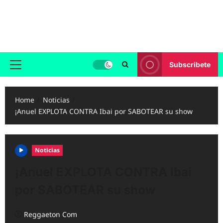
Skip
to
Reggaeton.com
content
Noticias, Exitos y Videos de Reggaeton
Subscribete
Primary
Menu
Home
Noticias
¡Anuel EXPLOTA CONTRA Ibai por SABOTEAR su show
Noticias
¡Anuel EXPLOTA CONTRA Ibai
por SABOTEAR su show
Reggaeton Com