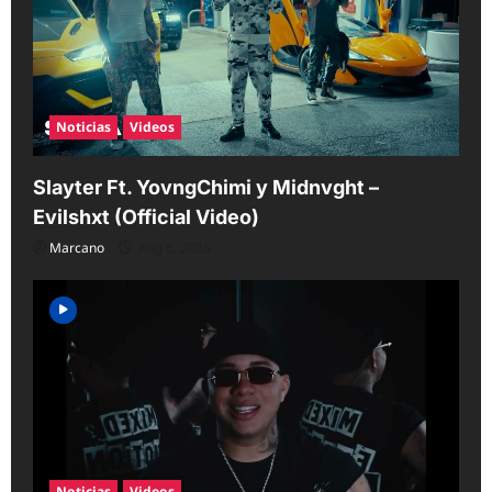
Noticias
Videos
Slayter Ft. YovngChimi y Midnvght –
Evilshxt (Official Video)
Marcano
Aug 6, 2026
Noticias
Videos