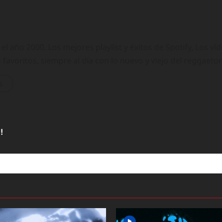
 año 2000. Los mejores playlist y éxitos de Spotify, Los ví
 favoritos, siempre al día con lo nuevo y viejo del reggaeto
s
!