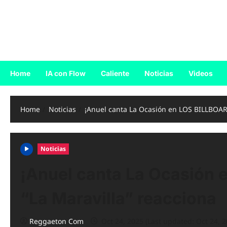
Skip
to
Reggaeton.com
content
Noticias, Exitos y Videos de Reggaeton
Home
IA con Flow
Caliente
Noticias
Videos
Home
Noticias
¡Anuel canta La Ocasión en LOS BILLBOARD 
Noticias
¡Anuel canta La Ocasión 
“La Maravilla” reacciona
Reggaeton Com
Oct 24, 2025 (Last updated: Oct 24, 2