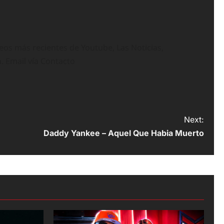
deos más recientes de Youtube, Las Noticias,
n. Email vía Contacto
Next:
Daddy Yankee – Aquel Que Habia Muerto