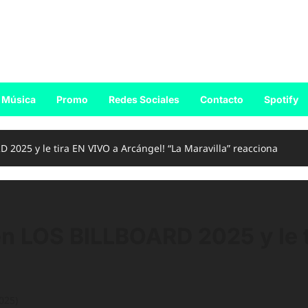
Música
Promo
Redes Sociales
Contacto
Spotify
2025 y le tira EN VIVO a Arcángel! “La Maravilla” reacciona
en LOS BILLBOARD 2025 y le t
025)