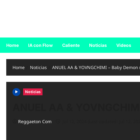
Skip
to
Reggaeton.com
content
Noticias, Exitos y Videos de Reggaeton
Home
IA con Flow
Caliente
Noticias
Videos
Home
Noticias
ANUEL AA & YOVNGCHIMI – Baby Demon (A
Noticias
ANUEL AA & YOVNGCHIMI –
Reggaeton Com
Jul 12, 2024 (Last updated: Jul 12, 20