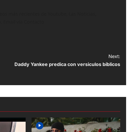
deos más recientes de Youtube, Las Noticias,
n. Email vía Contacto
Next:
Daddy Yankee predica con versiculos bíblicos