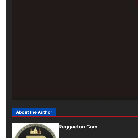
About the Author
Reggaeton Com