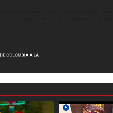
 año 2000. Los mejores playlist y éxitos de Spotify, Los ví
 favoritos, siempre al día con lo nuevo y viejo del reggaeto
s
 DE COLOMBIA A LA