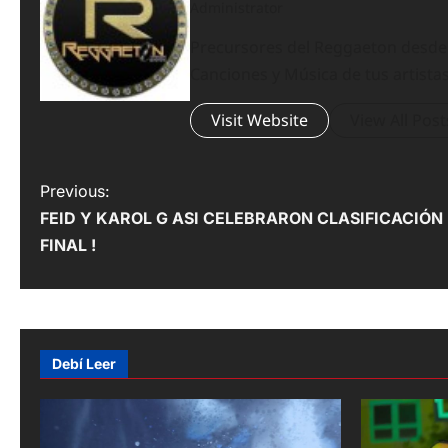
Administrator
Precursores del Reggaeton desde el
Canciones y Música de tus artistas
Visit Website
View All Post
P
Previous:
FEID Y KAROL G ASI CELEBRARON CLASIFICACIÓN
o
FINAL !
s
t
n
Debí Leer
a
v
i