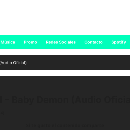
Música
Promo
Redes Sociales
Contacto
Spotify
udio Oficial)
 Baby Demon (Audio Oficia
24)
Si te gusto el contenido comparte