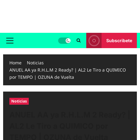
Skip
to
Reggaeton.com
content
Noticias, Exitos y Videos de Reggaeton
Subscribete
Primary
Menu
Home
Noticias
ANUEL AA ya R.H.L.M 2 Ready? | AL2 Le Tiro a QUIMICO
por TEMPO | OZUNA de Vuelta
Noticias
ANUEL AA ya R.H.L.M 2 Ready? |
AL2 Le Tiro a QUIMICO por
TEMPO | OZUNA de Vuelta