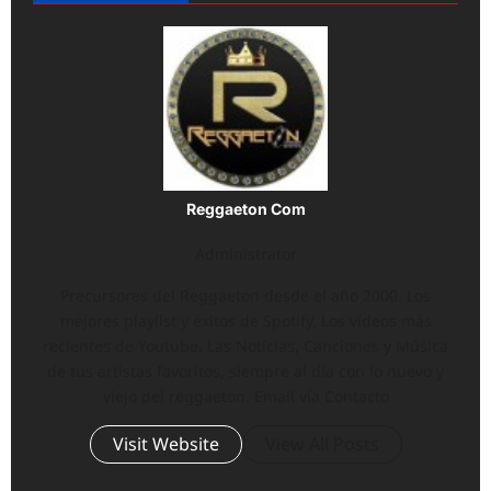
Reggaeton Com
Administrator
Precursores del Reggaeton desde el año 2000. Los
mejores playlist y éxitos de Spotify, Los vídeos más
recientes de Youtube, Las Noticias, Canciones y Música
de tus artistas favoritos, siempre al día con lo nuevo y
viejo del reggaeton. Email vía Contacto
Visit Website
View All Posts