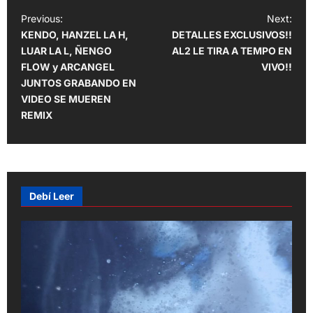
P
Previous:
Next:
KENDO, HANZEL LA H,
DETALLES EXCLUSIVOS!!
o
LUAR LA L, ÑENGO
AL2 LE TIRA A TEMPO EN
s
FLOW y ARCANGEL
VIVO!!
t
JUNTOS GRABANDO EN
VIDEO SE MUEREN
n
REMIX
a
v
i
g
Debí Leer
a
t
i
o
n