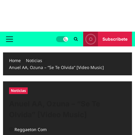
Skip
to
Reggaeton.com
content
Noticias, Exitos y Videos de Reggaeton
Subscribete
Primary
Menu
Home
Noticias
Anuel AA, Ozuna – “Se Te Olvida” [Video Music]
Noticias
Anuel AA, Ozuna – “Se Te
Olvida” [Video Music]
Reggaeton Com