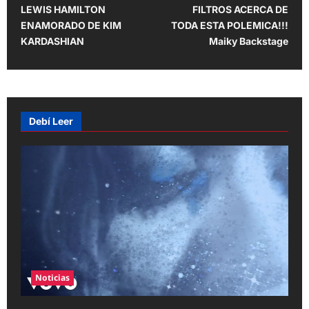
o
LEWIS HAMILTON
FILTROS ACERCA DE
s
ENAMORADO DE KIM
TODA ESTA POLEMICA!!!
t
KARDASHIAN
Maiky Backstage
n
a
v
Debí Leer
i
g
a
t
i
o
n
Noticias