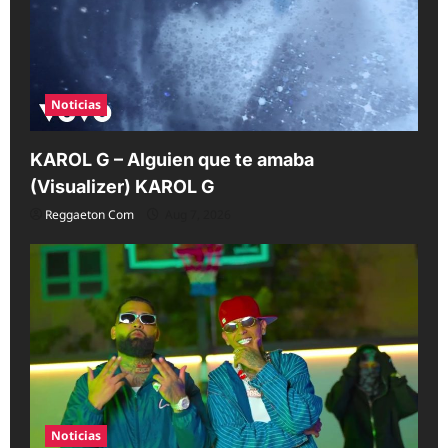
t
i
o
Noticias
n
KAROL G – Alguien que te amaba
(Visualizer) KAROL G
Reggaeton Com
Aug 7, 2026
Noticias