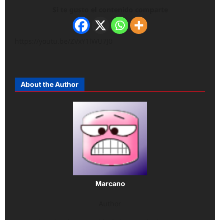
Si te gusto el contenido comparte
https://youtu.be/ZVxY1lWU7J0
About the Author
Marcano
Author