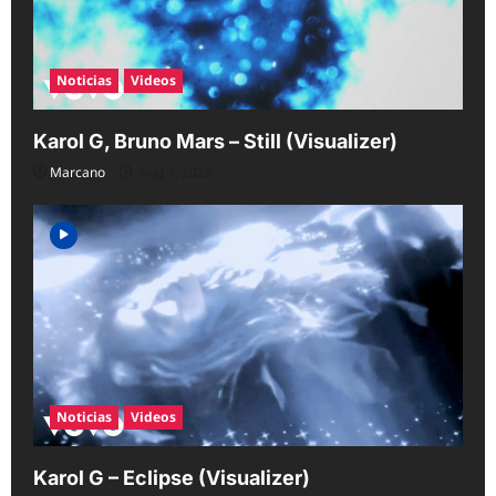
n
Noticias
Videos
Karol G, Bruno Mars – Still (Visualizer)
Marcano
Aug 7, 2026
Noticias
Videos
Karol G – Eclipse (Visualizer)