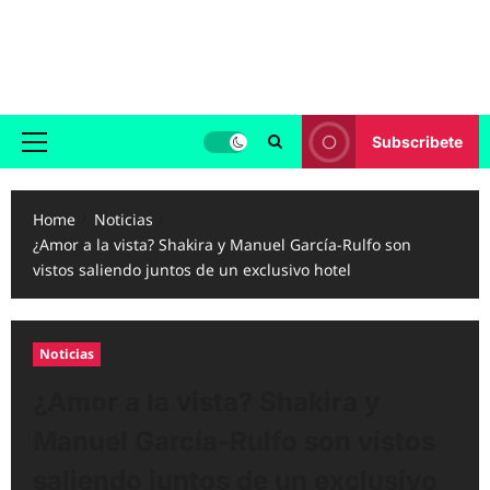
Skip
to
Reggaeton.com
content
Noticias, Exitos y Videos de Reggaeton
Subscribete
Primary
Menu
Home
Noticias
¿Amor a la vista? Shakira y Manuel García-Rulfo son
vistos saliendo juntos de un exclusivo hotel
Noticias
¿Amor a la vista? Shakira y
Manuel García-Rulfo son vistos
saliendo juntos de un exclusivo