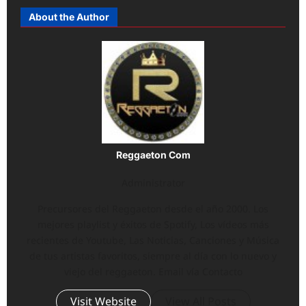
About the Author
Reggaeton Com
Administrator
Precursores del Reggaeton desde el año 2000. Los
mejores playlist y éxitos de Spotify, Los vídeos más
recientes de Youtube, Las Noticias, Canciones y Música
de tus artistas favoritos, siempre al día con lo nuevo y
viejo del reggaeton. Email vía Contacto
Visit Website
View All Posts