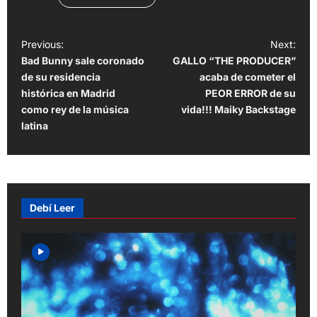
P
Previous:
Next:
Bad Bunny sale coronado
GALLO “THE PRODUCER”
o
de su residencia
acaba de cometer el
s
histórica en Madrid
PEOR ERROR de su
t
como rey de la música
vida!!! Maiky Backstage
latina
n
a
v
i
Debí Leer
g
a
t
i
o