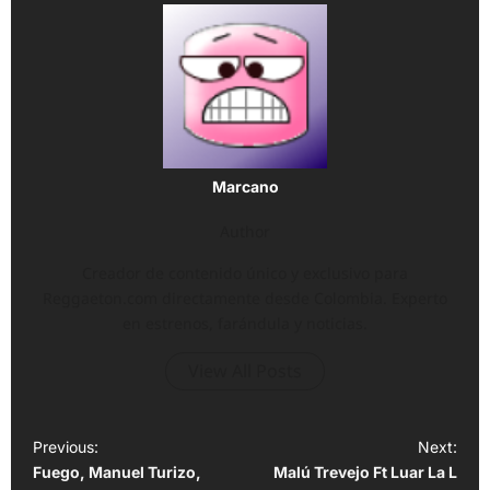
Marcano
Author
Creador de contenido único y exclusivo para
Reggaeton.com directamente desde Colombia. Experto
en estrenos, farándula y noticias.
View All Posts
P
Previous:
Next:
Fuego, Manuel Turizo,
Malú Trevejo Ft Luar La L
o