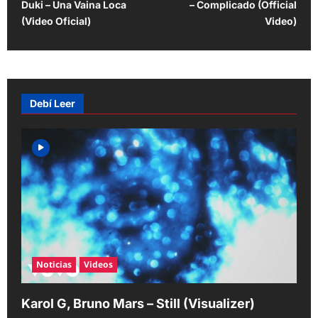
Duki – Una Vaina Loca
– Complicado (Official
s
(Video Oficial)
Video)
t
n
a
v
Debí Leer
i
g
a
t
i
o
n
Noticias
Videos
Karol G, Bruno Mars – Still (Visualizer)