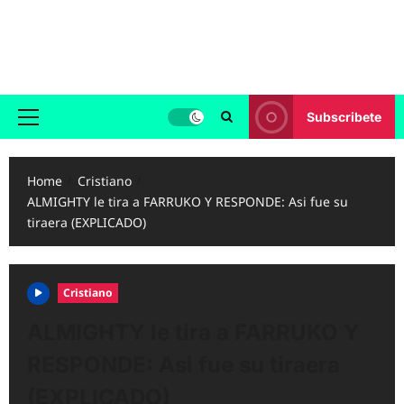
Skip
to
Reggaeton.com
content
Noticias, Exitos y Videos de Reggaeton
Subscribete
Primary
Menu
Home
Cristiano
ALMIGHTY le tira a FARRUKO Y RESPONDE: Asi fue su
tiraera (EXPLICADO)
Cristiano
ALMIGHTY le tira a FARRUKO Y
RESPONDE: Asi fue su tiraera
(EXPLICADO)