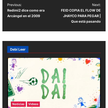
P
Previous:
Next:
Redimi2 dice como era
FEID COPIA EL FLOW DE
o
Arcángel en el 2009
JHAYCO PARA PEGAR |
s
Que está pasando
t
n
a
v
Debí Leer
i
g
a
t
i
o
n
Noticias
Videos