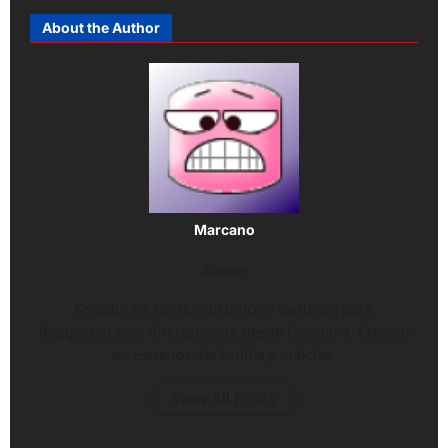
About the Author
Marcano
Author
Creador de contenido único y exclusivo para
Reggaeton.com directamente desde Colombia. Experto
en estrenos, farándula y noticias.
View All Posts