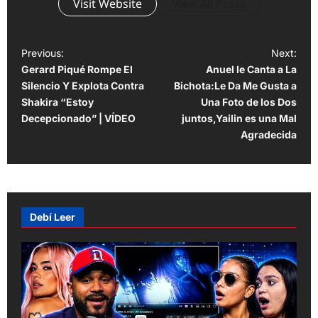
Visit Website
View All Posts
P
Previous:
Next:
Gerard Piqué Rompe El
Anuel le Canta a La
o
Silencio Y Explota Contra
Bichota:Le Da Me Gusta a
s
Shakira “Estoy
Una Foto de los Dos
t
Decepcionado” | VÍDEO
juntos,Yailin es una Mal
Agradecida
n
a
v
i
Debí Leer
g
a
t
i