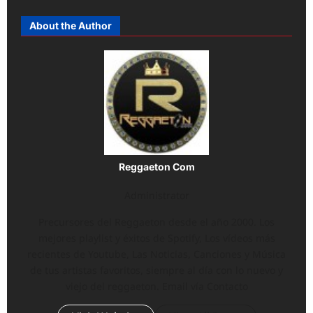
About the Author
Reggaeton Com
Administrator
Precursores del Reggaeton desde el año 2000. Los
mejores playlist y éxitos de Spotify, Los vídeos más
recientes de Youtube, Las Noticias, Canciones y Música
de tus artistas favoritos, siempre al día con lo nuevo y
viejo del reggaeton. Email vía Contacto