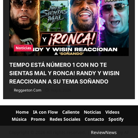
Noticias
TEMPO ESTÁ NÚMERO 1 CON NO TE
SIENTAS MAL Y RONCA! RANDY Y WISIN
REACCIONAN A SU TEMA SOÑANDO
Reggaeton Com
Aug 8, 2026
Home
IA con Flow
Caliente
Noticias
Videos
Música
Promo
Redes Sociales
Contacto
Spotify
Copyright © 2026 All rights reserved.
|
ReviewNews
by AF