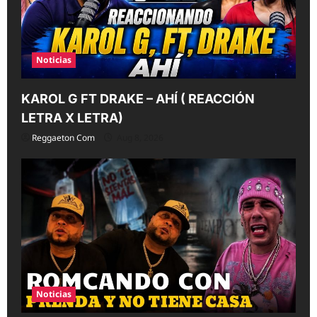
o
n
Noticias
KAROL G FT DRAKE – AHÍ ( REACCIÓN
LETRA X LETRA)
Reggaeton Com
Aug 8, 2026
Noticias