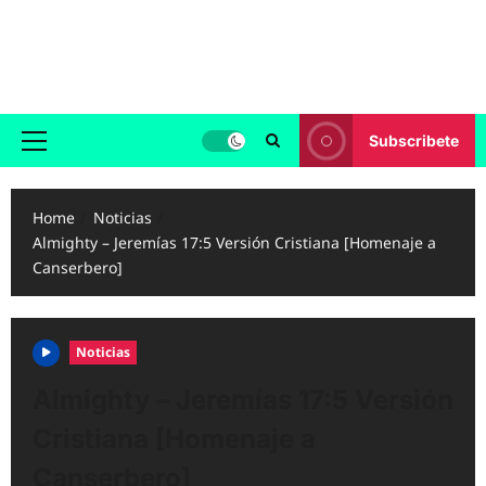
Skip
to
Reggaeton.com
content
Noticias, Exitos y Videos de Reggaeton
Subscribete
Primary
Menu
Home
Noticias
Almighty – Jeremías 17:5 Versión Cristiana [Homenaje a
Canserbero]
Noticias
Almighty – Jeremías 17:5 Versión
Cristiana [Homenaje a
Canserbero]