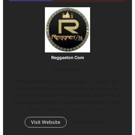
Reggaeton Com
Administrator
Precursores del Reggaeton desde el año 2000. Los
mejores playlist y éxitos de Spotify, Los vídeos más
recientes de Youtube, Las Noticias, Canciones y Música
de tus artistas favoritos, siempre al día con lo nuevo y
viejo del reggaeton. Email vía Contacto
Visit Website
View All Posts