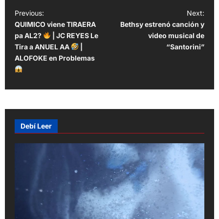
P
Previous:
Next:
QUIMICO viene TIRAERA
Bethsy estrenó canción y
o
pa AL2?
| JC REYES Le
video musical de
s
Tira a ANUEL AA
|
“Santorini”
t
ALOFOKE en Problemas
n
a
v
i
Debí Leer
g
a
t
i
o
n