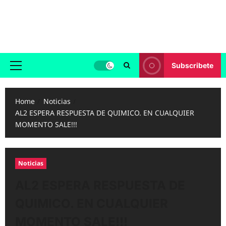
Skip
to
Reggaeton.com
content
Noticias, Exitos y Videos de Reggaeton
Subscribete
Primary
Menu
Home
Noticias
AL2 ESPERA RESPUESTA DE QUIMICO. EN CUALQUIER
MOMENTO SALE!!!
Noticias
AL2 ESPERA RESPUESTA DE
QUIMICO. EN CUALQUIER
MOMENTO SALE!!!