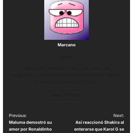
Marcano
Author
Creador de contenido único y exclusivo para
Reggaeton.com directamente desde Colombia. Experto
en estrenos, farándula y noticias.
View All Posts
P
Previous:
Next:
Maluma demostró su
Así reaccionó Shakira al
o
amor por Ronaldinho
enterarse que Karol G se