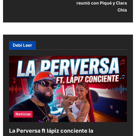
s
reunió con Piqué y Clara
t
Chia
n
a
v
Debí Leer
i
g
a
t
i
o
n
Noticias
La Perversa ft lápiz conciente la