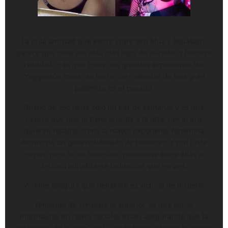
La nula amistad que existe entre Yeri Mua y Bellakath,
parece que cada vez está más lejos de suceder y hacerse
realidad. Y es que estas dos grandes exponentes del
“reggaetón mexa” se han visto rodeadas de una gran
polémica en el pasado.
Bueno de eso tiene solo un par de semanas y es que
parece que una le tiene envidia a la otra, por lo que
quieren resaltar como la mayor exponente femenina
dentro de un género liderado de hombres. Y con justa
razón, pero no es necesario pisotearse entre ellas o
incluso adjudicarse indirectas que no van.
Vidente asegura que Bellakath es víctima de brujería
Teniendo de contexto lo anterior, es que varios
internautas en redes sociales están asegurando que la
intérprete de “Gatita” está siendo trabajada por la magia