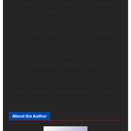
seguidores así como internautas en redes sociales, no
pudieron evitar asociar a Yeri Mua, por la reciente
polémica en la que se vieron relacionadas. Esto le ha
valido muchos comentarios atacando a la veracruzana,
algunos de ellos son:
“La Yeri Mua le gusta la brujeria”, “Yeri Mua fue”,
“Sabemos perfectamente que Yeri Mua es de esas”, “Yo
creo que fue Yeri, no se acuerdan que Yeri hacía brujería
con el paponas”.
¿Qué depara el futuro de Yeri Mua?
De igual modo, Mhoni Vidente mencionó el nombre de la
influencer destacando que será una de las cantantes con
mayor crecimiento, pues al despegar de las redes
sociales será de las más fuertes.
About the Author