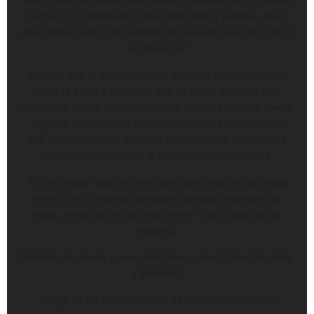
negra y de inmediato lo asociaron con la jarocha. Pero,
¿de donde nace el argumento de que está siendo víctima
de brujería?
Resulta que la pitonisa de las estrellas Mhoni Vidente,
hasta le pidió a Bellakath qué se cuide. Durante una
entrevista con la influencer Dulce Gypsi, la vidente reveló
algunas predicciones interesantes sobre los famosos.
Fue ahí donde salió a relucir el nombre de Bellakath, a
quien aparentemente le están haciendo brujería.
“Es una mujer que se tiene que quitar mucho las malas
vibras y las brujerías Bellakath, porque le tumban la
vibra, el mal ojo, no la deja crecer”, fue lo que dijo la
experta.
Internautas creen que es Yeri Mua quien le hace brujería
a Bellakath
Luego de las declaraciones de la vidente, muchos