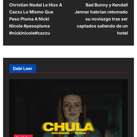
Christian Nodal Le Hizo A
Bad Bunny y Kendall
o
Cazzu Lo Mismo Que
Jenner habrían retomado
s
Peso Pluma A Nicki
su noviazgo tras ser
t
Nicole #pesopluma
captados saliendo de un
#nickinicole#cazzu
hotel
n
a
v
i
Debí Leer
g
a
t
i
o
n