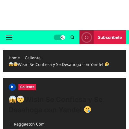
Skip
to
Reggaeton.com
content
Noticias, Exitos y Videos de Reggaeton
Subscribete
Primary
Menu
Home
Caliente
Wisin Se Confiesa y Se Desahoga con Yandel
Caliente
Wisin Se Confiesa y Se
Desahoga con Yandel
Reggaeton Com