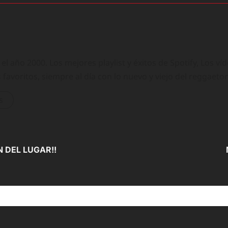
 año 2000. Los mejores playlist y éxitos de Spotify, Los ví
 favoritos, siempre al día con lo nuevo y viejo del reggaeto
s
N DEL LUGAR!!