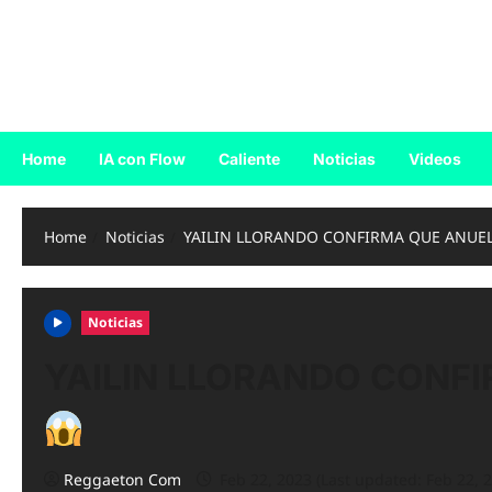
Skip
to
Reggaeton.com
content
Noticias, Exitos y Videos de Reggaeton
Home
IA con Flow
Caliente
Noticias
Videos
Home
Noticias
YAILIN LLORANDO CONFIRMA QUE ANUEL
Noticias
YAILIN LLORANDO CONFI
Reggaeton Com
Feb 22, 2023 (Last updated: Feb 22, 