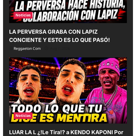
n
Noticias
LA PERVERSA GRABA CON LAPIZ
CONCIENTE Y ESTO ES LO QUE PASÓ!
Reggaeton Com
Aug 7, 2026
Noticias
LUAR LA L ¿!Le Tira!? a KENDO KAPONI Por