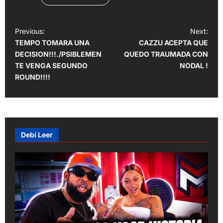
P
Previous:
Next:
TEMPO TOMARA UNA
CAZZU ACEPTA QUE
o
DECISION!!!./PSIBLEMEN
QUEDO TRAUMADA CON
s
TE VENGA SEGUNDO
NODAL !
t
ROUND!!!!
n
a
v
Debí Leer
i
g
a
t
i
o