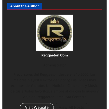
About the Author
Reggaeton Com
Administrator
Precursores del Reggaeton desde el año 2000. Los
mejores playlist y éxitos de Spotify, Los vídeos más
recientes de Youtube, Las Noticias, Canciones y Música
de tus artistas favoritos, siempre al día con lo nuevo y
viejo del reggaeton. Email vía Contacto
Visit Website
View All Posts