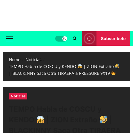
Skip
to
Reggaeton.com
content
Noticias, Exitos y Videos de Reggaeton
Subscribete
Primary
Menu
Home
Noticias
TEMPO Habla de COSCU y KENDO
| ZION Extraño
| BLACKINNY Saca Otra TIRAERA a PRESSURE 9X19
Noticias
TEMPO Habla de COSCU y
KENDO
| ZION Extraño
|
BLACKINNY Saca Otra TIRAERA