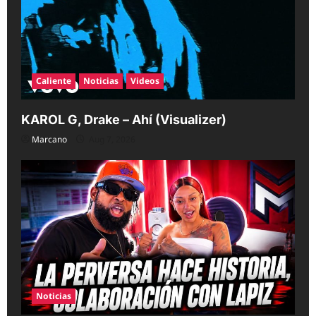
Caliente
Noticias
Videos
KAROL G, Drake – Ahí (Visualizer)
Marcano
Aug 7, 2026
Noticias