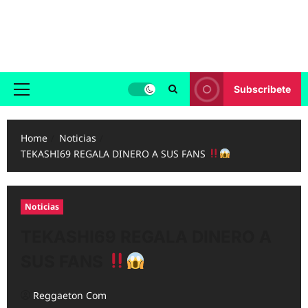
Skip
to
Reggaeton.com
content
Noticias, Exitos y Videos de Reggaeton
Subscribete
Primary
Menu
Home
Noticias
TEKASHI69 REGALA DINERO A SUS FANS
Noticias
TEKASHI69 REGALA DINERO A
SUS FANS
Reggaeton Com