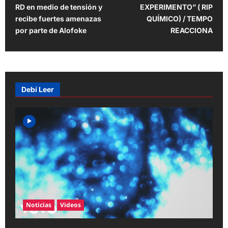
o
RD en medio de tensión y
EXPERIMENTO” ( RIP
s
recibe fuertes amenazas
QUÍMICO) / TEMPO
t
por parte de Alofoke
REACCIONA
n
a
v
Debí Leer
i
g
a
t
i
o
n
Noticias
Videos