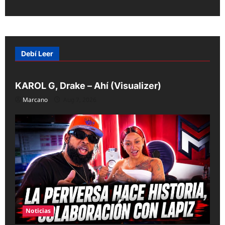
t
n
a
v
Debí Leer
Caliente
Noticias
Videos
i
g
KAROL G, Drake – Ahí (Visualizer)
Marcano
Aug 7, 2026
a
t
i
o
n
Noticias