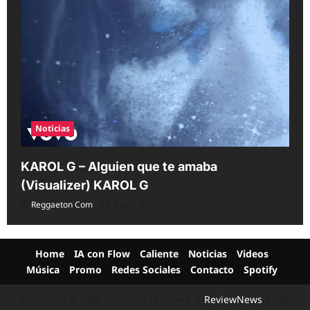
Noticias
KAROL G – Alguien que te amaba
(Visualizer) KAROL G
Reggaeton Com
Aug 7, 2026
Home
IA con Flow
Caliente
Noticias
Videos
Música
Promo
Redes Sociales
Contacto
Spotify
Copyright © 2026 All rights reserved.
|
ReviewNews
by AF