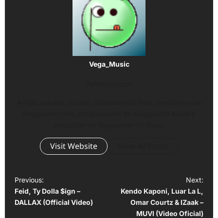
Vega_Music
Administrator
Artista urbano, locutor Contrabando Flow, presidente de
Reggaeton.com, programador de Reggaeton Radio y
productor de Reggaeton TV Show.
Visit Website
View All Posts
P
Previous:
Next:
Feid, Ty Dolla $ign –
Kendo Kaponi, Luar La L,
o
DALLAX (Official Video)
Omar Courtz & IZaak –
s
MUVI (Video Oficial)