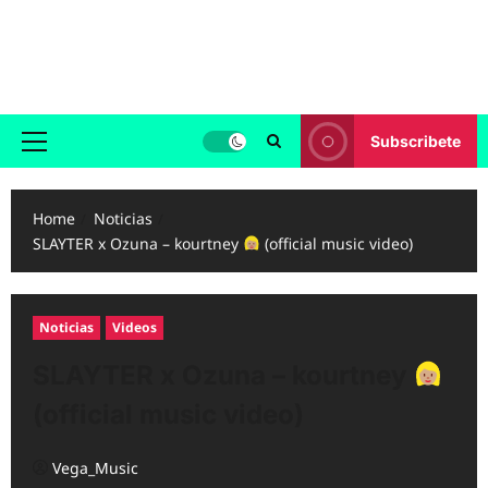
Skip
to
Reggaeton.com
content
Noticias, Exitos y Videos de Reggaeton
Subscribete
Primary
Menu
Home
Noticias
SLAYTER x Ozuna – kourtney
(official music video)
Noticias
Videos
SLAYTER x Ozuna – kourtney
(official music video)
Vega_Music