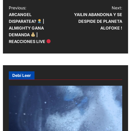
P
Previous:
Next:
ARCANGEL
YAILIN ABANDONA Y SE
o
DISPARATEA?
|
DESPIDE DE PLANETA
s
ALMIGHTY GANA
ALOFOKE !
t
DEMANDA
|
REACCIONES LIVE
n
a
v
i
Debí Leer
g
a
t
i
o
n