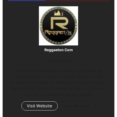
Reggaeton Com
Administrator
Precursores del Reggaeton desde el año 2000. Los
mejores playlist y éxitos de Spotify, Los vídeos más
recientes de Youtube, Las Noticias, Canciones y Música
de tus artistas favoritos, siempre al día con lo nuevo y
viejo del reggaeton. Email vía Contacto
Visit Website
View All Posts