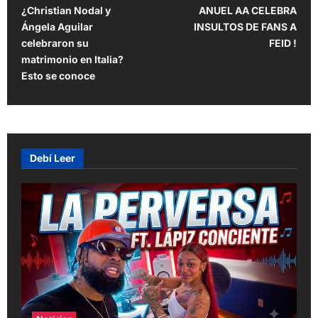
¿Christian Nodal y
ANUEL AA CELEBRA
o
Ángela Aguilar
INSULTOS DE FANS A
s
celebraron su
FEID !
t
matrimonio en Italia?
Esto se conoce
n
a
v
i
Debí Leer
g
a
t
i
o
n