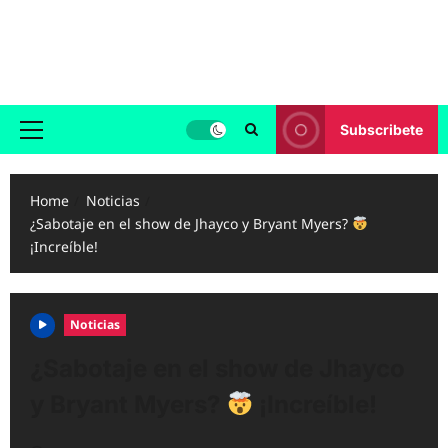
Skip
to
Reggaeton.com
content
Noticias, Exitos y Videos de Reggaeton
Subscribete
Primary
Menu
Home
Noticias
¿Sabotaje en el show de Jhayco y Bryant Myers?
¡Increíble!
Noticias
¿Sabotaje en el show de Jhayco
y Bryant Myers?
¡Increíble!