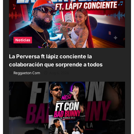
t
i
o
n
Noticias
La Perversa ft lápiz conciente la
colaboración que sorprende a todos
Reggaeton Com
Aug 6, 2026