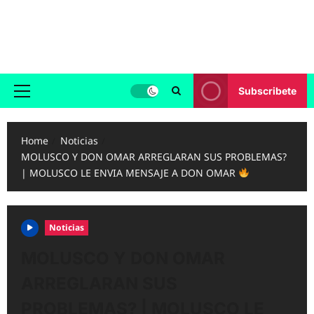
Skip
to
Reggaeton.com
content
Noticias, Exitos y Videos de Reggaeton
Subscribete
Primary
Menu
Home
Noticias
MOLUSCO Y DON OMAR ARREGLARAN SUS PROBLEMAS?
| MOLUSCO LE ENVIA MENSAJE A DON OMAR
Noticias
MOLUSCO Y DON OMAR
ARREGLARAN SUS
PROBLEMAS? | MOLUSCO LE