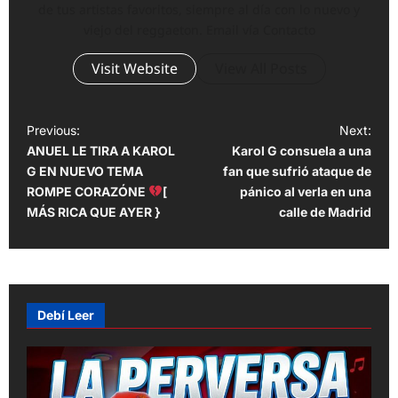
de tus artistas favoritos, siempre al día con lo nuevo y
viejo del reggaeton. Email vía Contacto
Visit Website
View All Posts
P
Previous:
Next:
ANUEL LE TIRA A KAROL
Karol G consuela a una
o
G EN NUEVO TEMA
fan que sufrió ataque de
s
ROMPE CORAZÓNE
[
pánico al verla en una
t
MÁS RICA QUE AYER }
calle de Madrid
n
a
v
Debí Leer
i
g
a